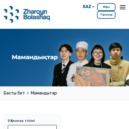
KAZ
Кіру
Тіркелу
Басты бет
Мамандықтар
Қалалар тізімі