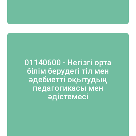
01140600 - Негізгі орта
білім берудегі тіл мен
әдебиетті оқытудың
педагогикасы мен
әдістемесі