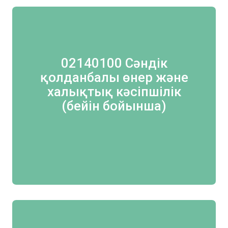
02140100 Сәндік
қолданбалы өнер және
халықтық кәсіпшілік
(бейін бойынша)