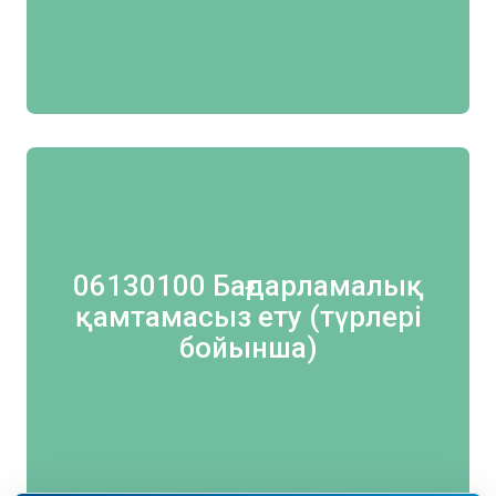
06130100 Бағдарламалық
қамтамасыз ету (түрлері
бойынша)