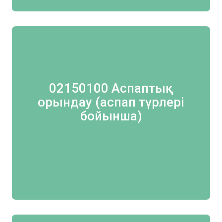
02150100 Аспаптық
орындау (аспап түрлері
бойынша)