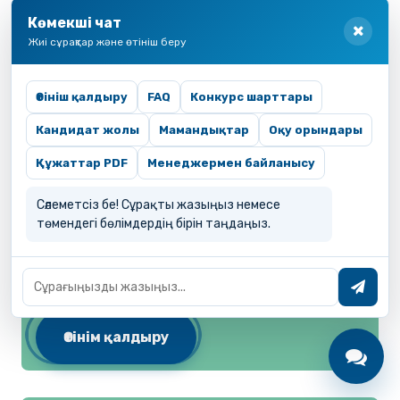
Көмекші чат
Жиі сұрақтар және өтініш беру
Өтініш қалдыру
FAQ
Конкурс шарттары
Кандидат жолы
Мамандықтар
Оқу орындары
07130100 «Электр
Құжаттар PDF
Менеджермен байланысу
жабдықтары» (түрлері
Сәлеметсіз бе! Сұрақты жазыңыз немесе
мен салалары бойынша)
төмендегі бөлімдердің бірін таңдаңыз.
Өтінім қалдыру