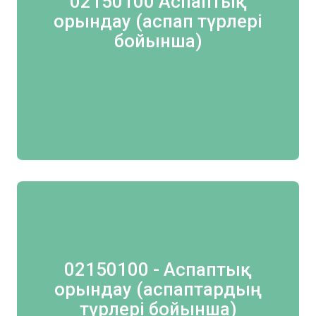
02150100 Аспаптық
орындау (аспап түрлері
бойынша)
02150100 - Аспаптық
орындау (аспаптардың
түрлері бойынша)