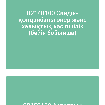
02140100 Сәндік-
қолданбалы өнер және
халықтық кәсіпшілік
(бейін бойынша)