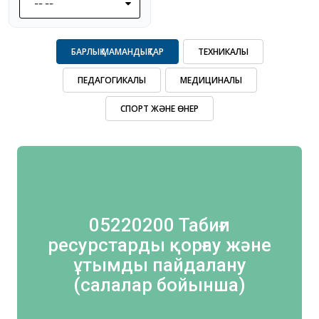
-- --
БАРЛЫҚ МАМАНДЫҚТАР
ТЕХНИКАЛЫҚ
ПЕДАГОГИКАЛЫҚ
МЕДИЦИНАЛЫҚ
СПОРТ ЖӘНЕ ӨНЕР
05220200 Табиғи
ресурстарды қорғау және
ұтымды пайдалану
(салалар бойынша)