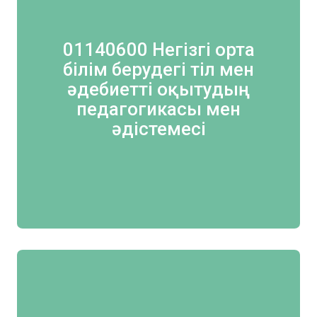
01140600 Негізгі орта
білім берудегі тіл мен
әдебиетті оқытудың
педагогикасы мен
әдістемесі