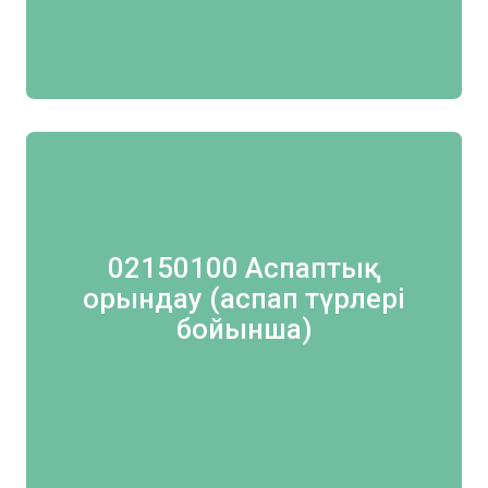
02150100 Аспаптық
орындау (аспап түрлері
бойынша)