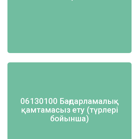
06130100 Бағдарламалық
қамтамасыз ету (түрлері
бойынша)