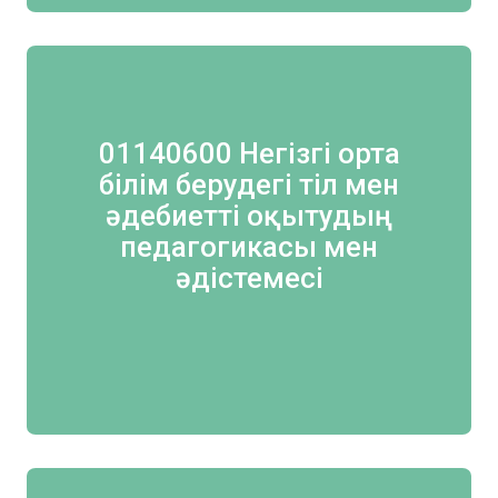
01140600 Негізгі орта
білім берудегі тіл мен
әдебиетті оқытудың
педагогикасы мен
әдістемесі