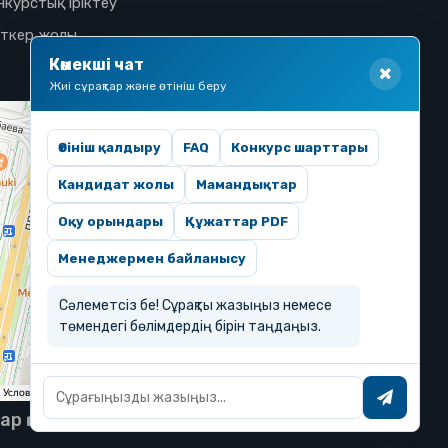
нкурстық іріктеу
іткер жолы
Көмекші чат
Жиі сұрақтар және өтініш беру
Өтініш қалдыру
FAQ
Конкурс шарттары
Кандидат жолы
Мамандықтар
Оқу орындары
Құжаттар PDF
Менеджермен байланысу
Сәлеметсіз бе! Сұрақты жазыңыз немесе
төмендегі бөлімдердің бірін таңдаңыз.
тар қорғалған