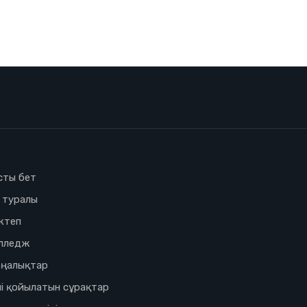
сты бет
з туралы
ктеп
лледж
ңалықтар
і қойылатын сұрақтар