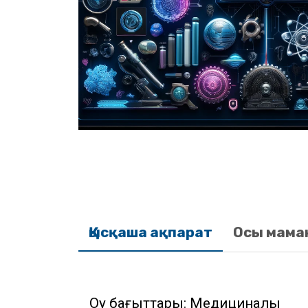
Қысқаша ақпарат
Осы мама
Оқу бағыттары: Медициналық