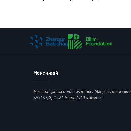
Мекенжай
Астана қаласы, Есіл ауданы , Мəңгілік ел көшесі
55/13 үй, С-2,1 блок, 1/18 кабинет