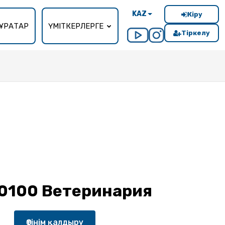
KAZ
Кіру
ҰРАҚТАР
ҮМІТКЕРЛЕРГЕ
Тіркелу
0100 Ветеринария
Өтінім қалдыру