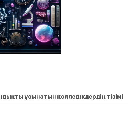
ндықты ұсынатын колледждердің тізімі