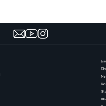
Ба
Бі
,
Ме
Ко
Жа
Жи