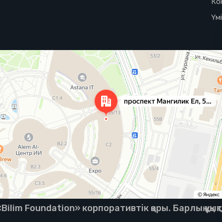
Ко
Үм
ilim Foundation» корпоративтік қоры. Барлық құқық