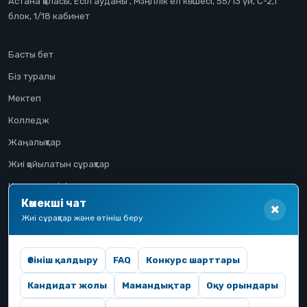
Астана қаласы, Есіл ауданы , Мəңгілік ел көшесі, 55/13 үй, С-2,1
блок, 1/18 кабинет
Басты бет
Біз туралы
Мектеп
Колледж
Жаңалықтар
Жиі қойылатын сұрақтар
Конкурстық іріктеу
Көмекші чат
Үміткер жолы
Жиі сұрақтар және өтініш беру
Өтініш қалдыру
FAQ
Конкурс шарттары
Кандидат жолы
Мамандықтар
Оқу орындары