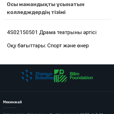
Осы мамандықты ұсынатын
колледждердің тізімі
4S02150501 Драма театрының әртісі
Оқу бағыттары: Спорт және өнер
Мекенжай