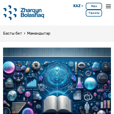
KAZ
Кіру
Тіркелу
Басты бет
Мамандықтар