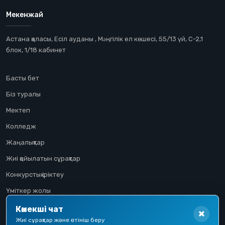
Мекенжай
Астана қаласы, Есіл ауданы , Мəңгілік ел көшесі, 55/13 үй, С-2,1
блок, 1/18 кабинет
Басты бет
Біз туралы
Мектеп
Колледж
Жаңалықтар
Жиі қойылатын сұрақтар
Конкурстық іріктеу
Үміткер жолы
Көмекші чат
Жиі сұрақтар және өтініш беру