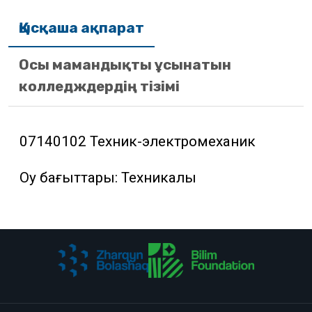
Қысқаша ақпарат
Осы мамандықты ұсынатын
колледждердің тізімі
07140102 Техник-электромеханик
Оқу бағыттары: Техникалық