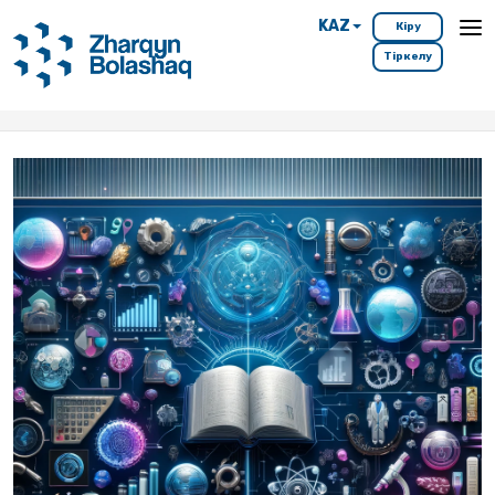
KAZ
Кіру
Тіркелу
Басты бет
Мамандықтар