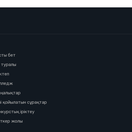
сты бет
з туралы
ктеп
лледж
ңалықтар
і қойылатын сұрақтар
нкурстық іріктеу
іткер жолы