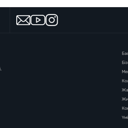
Ба
Бі
,
Ме
Ко
Жа
Жи
Ко
Үм