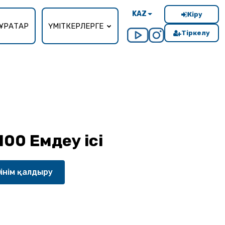
KAZ
Кіру
ҰРАҚТАР
ҮМІТКЕРЛЕРГЕ
Тіркелу
00 Емдеу ісі
тінім қалдыру