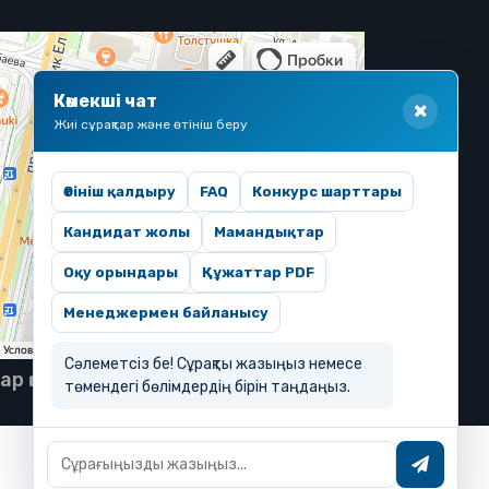
Көмекші чат
Жиі сұрақтар және өтініш беру
Өтініш қалдыру
FAQ
Конкурс шарттары
Кандидат жолы
Мамандықтар
Оқу орындары
Құжаттар PDF
Менеджермен байланысу
Сәлеметсіз бе! Сұрақты жазыңыз немесе
тар қорғалған
төмендегі бөлімдердің бірін таңдаңыз.