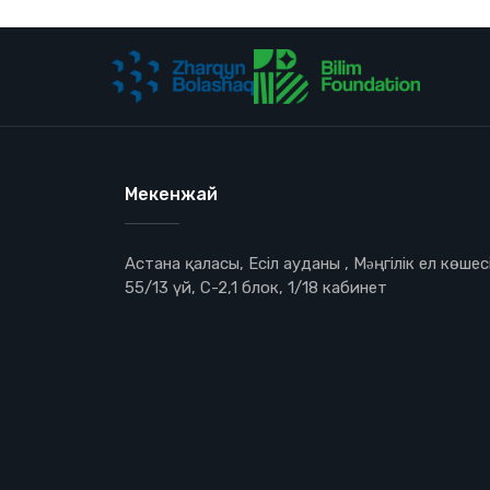
Мекенжай
Астана қаласы, Есіл ауданы , Мəңгілік ел көшесі
55/13 үй, С-2,1 блок, 1/18 кабинет