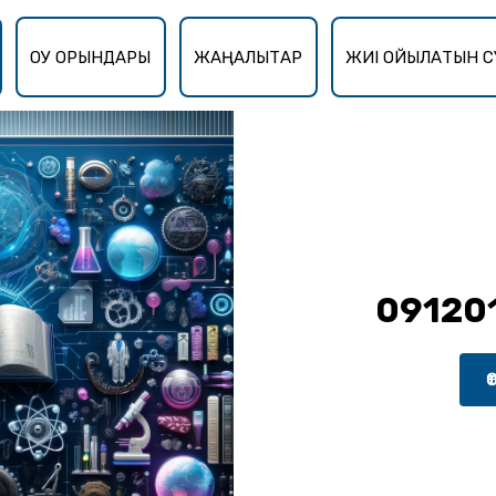
ОҚУ ОРЫНДАРЫ
ЖАҢАЛЫҚТАР
ЖИІ ҚОЙЫЛАТЫН С
091201
Ө