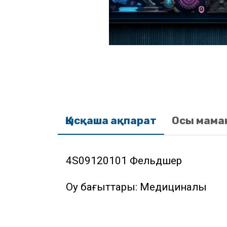
Қысқаша ақпарат
Осы мама
4S09120101 Фельдшер
Оқу бағыттары: Медициналық