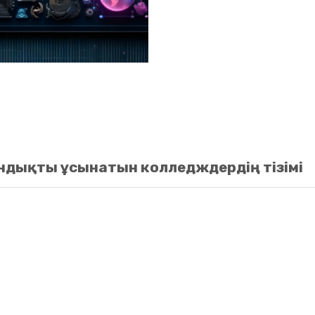
ндықты ұсынатын колледждердің тізімі