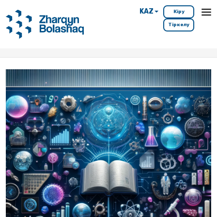
KAZ
Кіру
Тіркелу
Басты бет
Мамандықтар