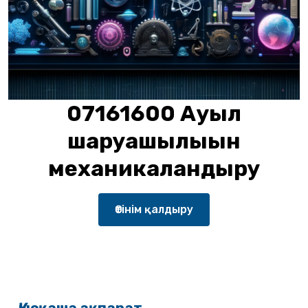
07161600 Ауыл
шаруашылығын
механикаландыру
Өтінім қалдыру