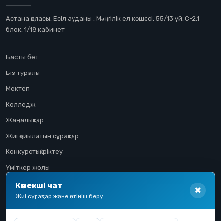
Астана қаласы, Есіл ауданы , Мəңгілік ел көшесі, 55/13 үй, С-2,1
блок, 1/18 кабинет
Басты бет
Біз туралы
Мектеп
Колледж
Жаңалықтар
Жиі қойылатын сұрақтар
Конкурстық іріктеу
Үміткер жолы
Көмекші чат
Жиі сұрақтар және өтініш беру