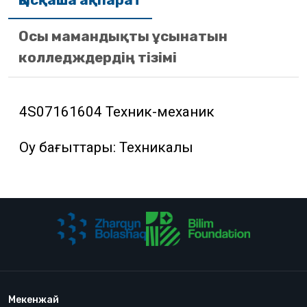
Қысқаша ақпарат
Осы мамандықты ұсынатын
колледждердің тізімі
4S07161604 Техник-механик
Оқу бағыттары: Техникалық
Мекенжай