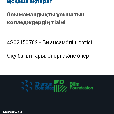
Қысқаша ақпарат
Осы мамандықты ұсынатын
колледждердің тізімі
4S02150702 - Би ансамблінің әртісі
Оқу бағыттары: Спорт және өнер
Мекенжай