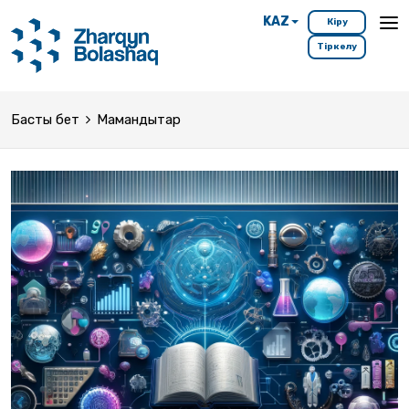
KAZ
Кіру
Тіркелу
Басты бет
Мамандықтар