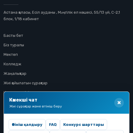
Астана қаласы, Есіл ауданы , Мəңгілік ел көшесі, 55/13 үй, С-2,1
блок, 1/18 кабинет
Басты бет
Біз туралы
Мектеп
Колледж
Жаңалықтар
Жиі қойылатын сұрақтар
Конкурстық іріктеу
Көмекші чат
Үміткер жолы
Жиі сұрақтар және өтініш беру
Өтініш қалдыру
FAQ
Конкурс шарттары