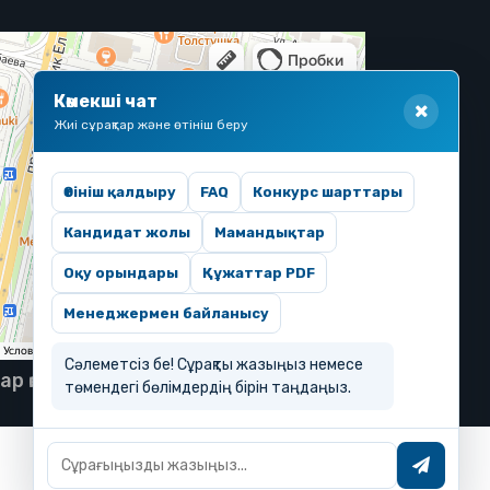
Көмекші чат
Жиі сұрақтар және өтініш беру
Өтініш қалдыру
FAQ
Конкурс шарттары
Кандидат жолы
Мамандықтар
Оқу орындары
Құжаттар PDF
Менеджермен байланысу
Сәлеметсіз бе! Сұрақты жазыңыз немесе
тар қорғалған
төмендегі бөлімдердің бірін таңдаңыз.