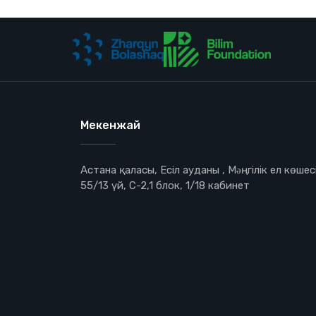
Мекенжай
Астана қаласы, Есіл ауданы , Мəңгілік ел көшесі
55/13 үй, С-2,1 блок, 1/18 кабинет