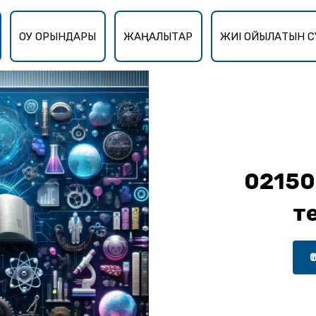
ОҚУ ОРЫНДАРЫ
ЖАҢАЛЫҚТАР
ЖИІ ҚОЙЫЛАТЫН С
02150
т
Ө