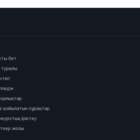
сты бет
з туралы
ктеп
лледж
ңалықтар
і қойылатын сұрақтар
нкурстық іріктеу
іткер жолы