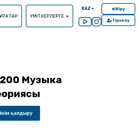
KAZ
Кіру
ҰРАҚТАР
ҮМІТКЕРЛЕРГЕ
Тіркелу
200 Музыка
еориясы
тінім қалдыру