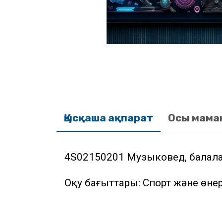
Қысқаша ақпарат
Осы мама
4S02150201 Музыковед, балала
Оқу бағыттары: Спорт және өне