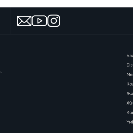
Ба
Бі
,
Ме
Ко
Жа
Жи
Ко
Үм