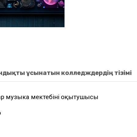
ндықты ұсынатын колледждердің тізімі
р музыка мектебінің оқытушысы
р