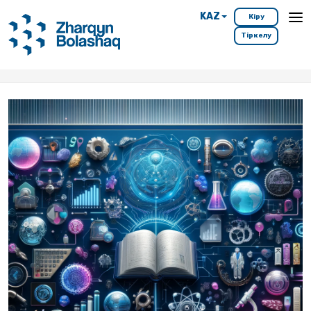
KAZ
Кіру
Тіркелу
Басты бет
Мамандықтар