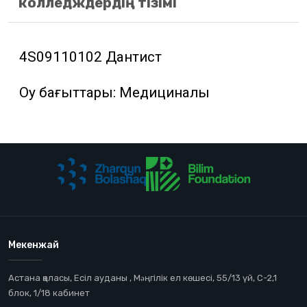
колледждердің тізімі
4S09110102 Дантист
Оқу бағыттары: Медициналық
Мекенжай
Астана қаласы, Есіл ауданы , Мəңгілік ел көшесі, 55/13 үй, С-2,1
блок, 1/18 кабинет