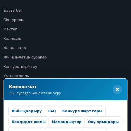
Басты бет
Біз туралы
Мектеп
Колледж
Жаңалықтар
Жиі қойылатын сұрақтар
Конкурстық іріктеу
Үміткер жолы
Көмекші чат
Жиі сұрақтар және өтініш беру
Өтініш қалдыру
FAQ
Конкурс шарттары
Кандидат жолы
Мамандықтар
Оқу орындары