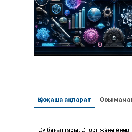
Қысқаша ақпарат
Осы мама
Оқу бағыттары: Спорт және өнер