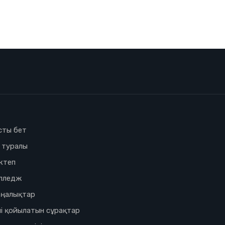
сты бет
з туралы
ктеп
лледж
ңалықтар
і қойылатын сұрақтар