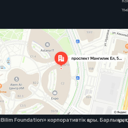
Ко
Үм
ilim Foundation» корпоративтік қоры. Барлық құқық