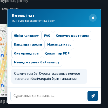
нкурстық іріктеу
іткер жолы
Көмекші чат
Жиі сұрақтар және өтініш беру
Өтініш қалдыру
FAQ
Конкурс шарттары
Кандидат жолы
Мамандықтар
Оқу орындары
Құжаттар PDF
Менеджермен байланысу
Сәлеметсіз бе! Сұрақты жазыңыз немесе
төмендегі бөлімдердің бірін таңдаңыз.
тар қорғалған