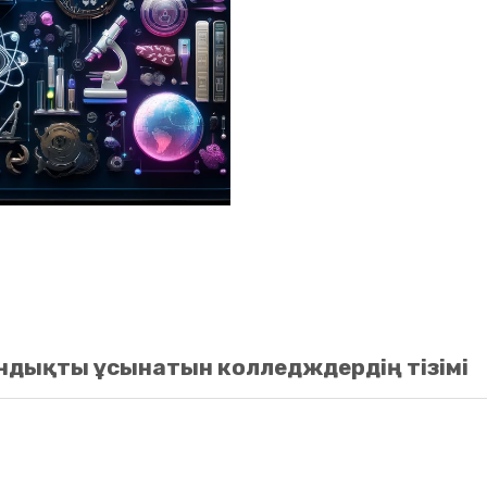
ндықты ұсынатын колледждердің тізімі