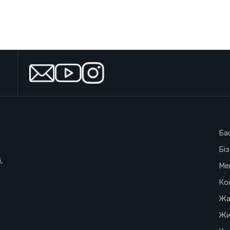
Ба
Бі
,
Ме
Ко
Жа
Жи