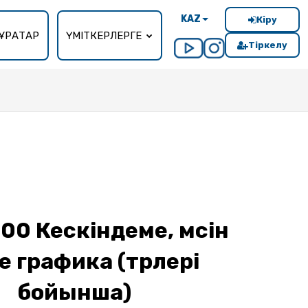
KAZ
Кіру
ҰРАҚТАР
ҮМІТКЕРЛЕРГЕ
Тіркелу
00 Кескіндеме, мүсін
 графика (түрлері
бойынша)