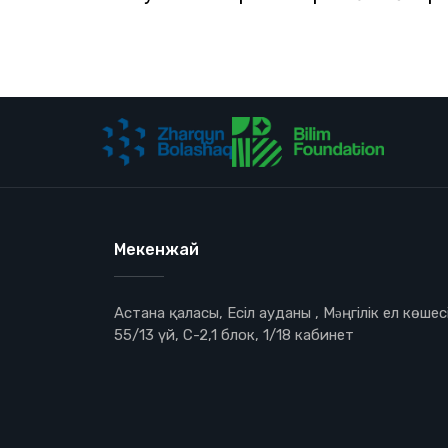
Мекенжай
Астана қаласы, Есіл ауданы , Мəңгілік ел көшесі
55/13 үй, С-2,1 блок, 1/18 кабинет