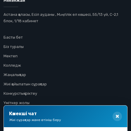
Мекенжай
Астана қаласы, Есіл ауданы , Мəңгілік ел көшесі, 55/13 үй, С-2,1
блок, 1/18 кабинет
Басты бет
Біз туралы
Мектеп
Колледж
Жаңалықтар
Жиі қойылатын сұрақтар
Конкурстық іріктеу
Үміткер жолы
Көмекші чат
Жиі сұрақтар және өтініш беру