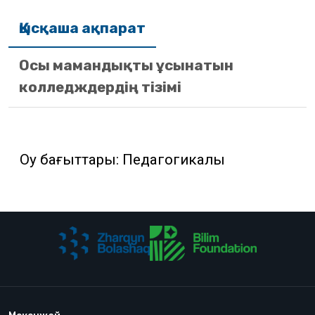
Қысқаша ақпарат
Осы мамандықты ұсынатын
колледждердің тізімі
Оқу бағыттары: Педагогикалық