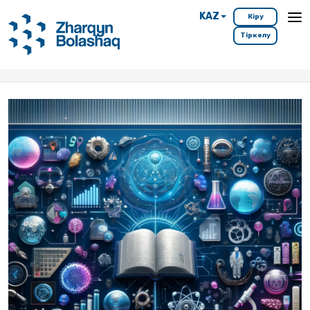
KAZ
Кіру
Тіркелу
Басты бет
Мамандықтар