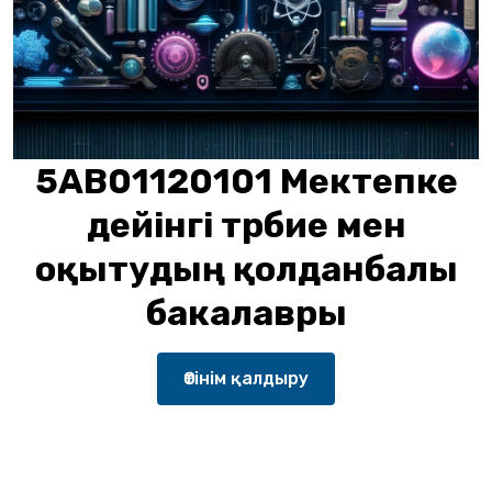
5AB01120101 Мектепке
дейінгі тәрбие мен
оқытудың қолданбалы
бакалавры
Өтінім қалдыру