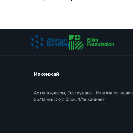
Мекенжай
Астана қаласы, Есіл ауданы , Мəңгілік ел көшесі
55/13 үй, С-2,1 блок, 1/18 кабинет