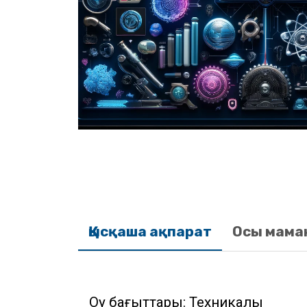
Қысқаша ақпарат
Осы мама
Оқу бағыттары: Техникалық