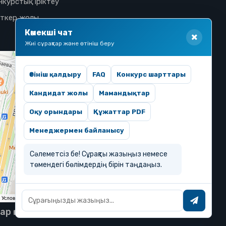
нкурстық іріктеу
іткер жолы
Көмекші чат
Жиі сұрақтар және өтініш беру
Өтініш қалдыру
FAQ
Конкурс шарттары
Кандидат жолы
Мамандықтар
Оқу орындары
Құжаттар PDF
Менеджермен байланысу
Сәлеметсіз бе! Сұрақты жазыңыз немесе
төмендегі бөлімдердің бірін таңдаңыз.
тар қорғалған