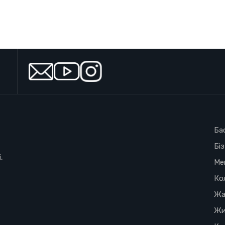
Ба
Бі
,
Ме
Ко
Жа
Жи