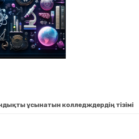
ндықты ұсынатын колледждердің тізімі