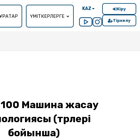
KAZ
Кіру
ҰРАҚТАР
ҮМІТКЕРЛЕРГЕ
Тіркелу
0100 Машина жасау
ологиясы (түрлері
бойынша)