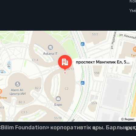
Ко
Үм
ilim Foundation» корпоративтік қоры. Барлық құқық