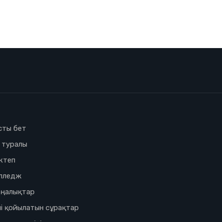
сты бет
з туралы
ктеп
лледж
ңалықтар
і қойылатын сұрақтар