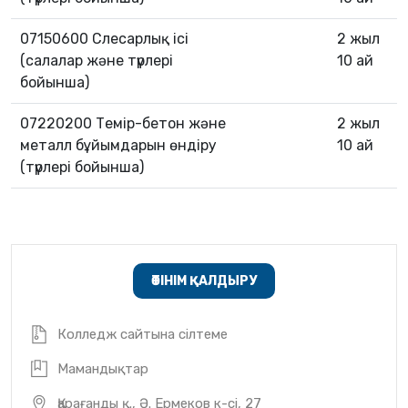
07150600 Слесарлық ісі
2 жыл
(салалар және түрлері
10 ай
бойынша)
07220200 Темір-бетон және
2 жыл
металл бұйымдарын өндіру
10 ай
(түрлері бойынша)
ӨТІНІМ ҚАЛДЫРУ
Колледж сайтына сілтеме
Мамандықтар
Қарағанды қ., Ә. Ермеков к-сі, 27