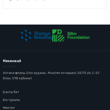
Мекенжай
Астана қаласы, Есіл ауданы , Мəңгілік ел көшесі, 55/13 үй, С-2,1
блок, 1/18 кабинет
Басты бет
Біз туралы
Мектеп