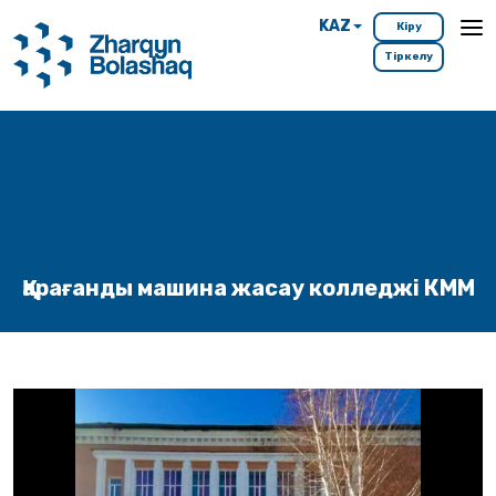
KAZ
Кіру
Тіркелу
Қарағанды машина жасау колледжі КММ