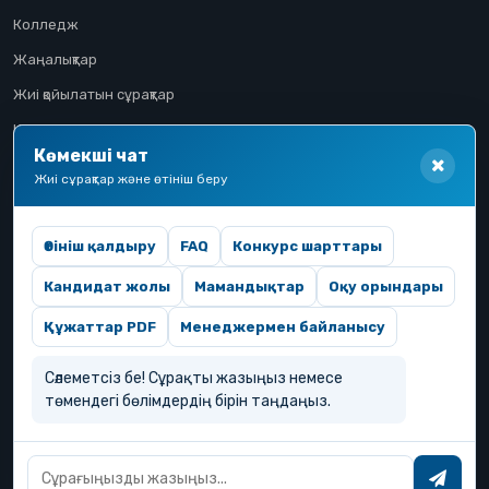
Колледж
Жаңалықтар
Жиі қойылатын сұрақтар
Конкурстық іріктеу
Көмекші чат
Үміткер жолы
Жиі сұрақтар және өтініш беру
Өтініш қалдыру
FAQ
Конкурс шарттары
Кандидат жолы
Мамандықтар
Оқу орындары
Құжаттар PDF
Менеджермен байланысу
Сәлеметсіз бе! Сұрақты жазыңыз немесе
төмендегі бөлімдердің бірін таңдаңыз.