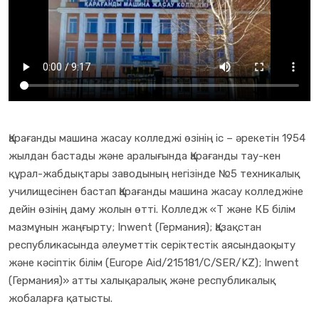
Қарағанды машина жасау колледжі өзінің іс – әрекетін 1954
жылдан бастады және аралығында Қарағанды тау-кен
құрал-жабдықтары заводының негізінде №5 техникалық
училищесінен бастап Қарағанды машина жасау колледжіне
дейін өзінің даму жолын өтті. Колледж «Т және КБ білім
мазмұнын жаңғырту; Inwent (Германия); Қазақстан
республикасында әлеуметтік серіктестік аясындаоқыту
және кәсіптік білім (Europe Aid/215181/C/SER/KZ); Inwent
(Германия)» атты халықаралық және республикалық
жобаларға қатысты.