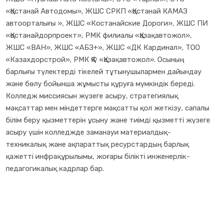
«Қостанай Автодомы», ЖШС СРКП «Қостанай КАМАЗ
автоорталығы », ЖШС «Костанайские Дороги», ЖШС ПИ
«Қостанайдорпроект», РМК филиалы «Қазақавтожол»,
ЖШС «ВАН», ЖШС «АБЗ+», ЖШС «ДК Кардинал», ТОО
«Казахдорстрой», РМК ҚФ «Қазақавтожол». Осының
барлығы түлектерді тікелей тұтынушылармен дайындау
және бөлу бойынша жұмысты құруға мүмкіндік береді.
Колледж миссиясын жүзеге асыру, стратегиялық
мақсаттар мен міндеттерге мақсатты қол жеткізу, сапалы
білім беру қызметтерін ұсыну және тиімді қызметті жүзеге
асыру үшін колледжде заманауи материалдық-
техникалық және ақпараттық ресурстардың барлық
қажетті инфрақұрылымы, жоғары білікті инженерлік-
педагогикалық кадрлар бар.