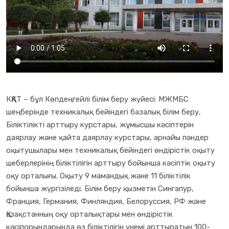
КҚАТ – бұл Көпдеңгейлі білім беру жүйесі: МЖМБС
шеңберінде техникалық бейіндегі базалық білім беру,
Біліктілікті арттыру курстары, жұмысшы кәсіптерін
даярлау және қайта даярлау курстары, арнайы пәндер
оқытушылары мен техникалық бейіндегі өндірістік оқыту
шеберлерінің біліктілігін арттыру бойынша кәсіптік оқыту
оқу орталығы. Оқыту 9 мамандық және 11 біліктілік
бойынша жүргізіледі. Білім беру қызметін Сингапур,
Франция, Германия, Финляндия, Белоруссия, РФ және
Қазақстанның оқу орталықтары мен өндірістік
кәсіпорындарында өз біліктілігін үнемі арттыратын 100-