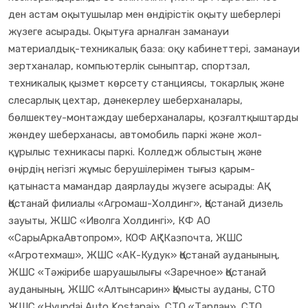
ден астам оқытушылар мен өндірістік оқыту шеберлері
жүзеге асырады. Оқытуға арналған заманауи
материалдық-техникалық база: оқу кабинеттері, заманауи
зертханалар, компьютерлік сыныптар, спортзал,
техникалық қызмет көрсету станциясы, токарлық және
слесарлық цехтар, дәнекерлеу шеберханалары,
бөлшектеу-монтаждау шеберханалары, қозғалтқыштарды
жөндеу шеберханасы, автомобиль паркі және жол-
құрылыс техникасы паркі. Колледж облыстың және
өңірдің негізгі жұмыс берушілерімен тығыз қарым-
қатынаста мамандар даярлауды жүзеге асырады: АҚ
Қостанай филиалы «Агромаш-Холдинг», Қостанай дизель
зауыты, ЖШС «Иволга Холдингі», КФ АО
«СарыАркаАвтопром», КОФ АҚ "Казпочта, ЖШС
«Агротехмаш», ЖШС «АК-Кудук» Қостанай ауданының,
ЖШС «Тәжірибе шаруашылығы «Заречное» Қостанай
ауданының, ЖШС «Алтынсарин» Қамысты ауданы, СТО
ЖШС «Hyundai Auto Kostanai», СТО «Тарлан», СТО