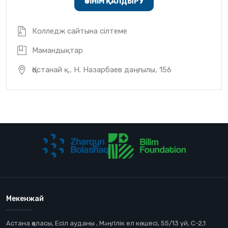
ӨТІНІМ ҚАЛДЫРУ
Колледж сайтына сілтеме
Мамандықтар
Қостанай қ., Н. Назарбаев даңғылы, 156
Мекенжай
Астана қаласы, Есіл ауданы , Мəңгілік ел көшесі, 55/13 үй, С-2,1