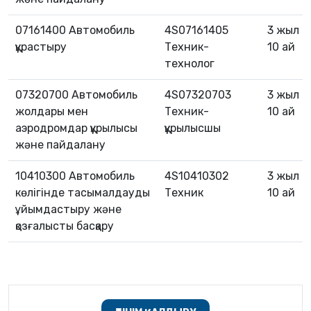
07161400 Автомобиль
4S07161405
3 жыл
құрастыру
Техник-
10 ай
технолог
07320700 Автомобиль
4S07320703
3 жыл
жолдары мен
Техник-
10 ай
аэродромдар құрылысы
құрылысшы
және пайдалану
10410300 Автомобиль
4S10410302
3 жыл
көлігінде тасымалдауды
Техник
10 ай
ұйымдастыру және
қозғалысты басқару