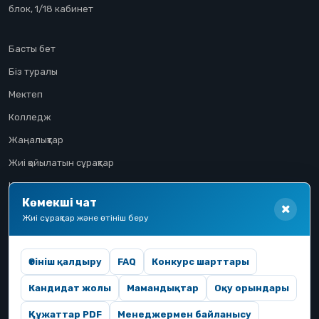
блок, 1/18 кабинет
Басты бет
Біз туралы
Мектеп
Колледж
Жаңалықтар
Жиі қойылатын сұрақтар
Конкурстық іріктеу
Көмекші чат
Үміткер жолы
Жиі сұрақтар және өтініш беру
Өтініш қалдыру
FAQ
Конкурс шарттары
Кандидат жолы
Мамандықтар
Оқу орындары
Құжаттар PDF
Менеджермен байланысу