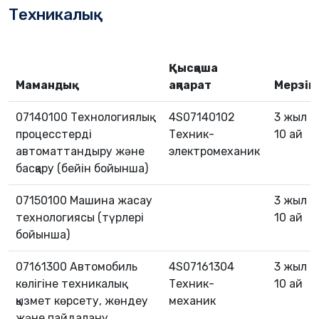
Техникалық
Қысқаша
Мамандық
ақпарат
Мерзім
07140100 Технологиялық
4S07140102
3 жыл
процесстерді
Техник-
10 ай
автоматтандыру және
электромеханик
басқару (бейін бойынша)
07150100 Машина жасау
3 жыл
технологиясы (түрлері
10 ай
бойынша)
07161300 Автомобиль
4S07161304
3 жыл
көлігіне техникалық
Техник-
10 ай
қызмет көрсету, жөндеу
механик
және пайдалану