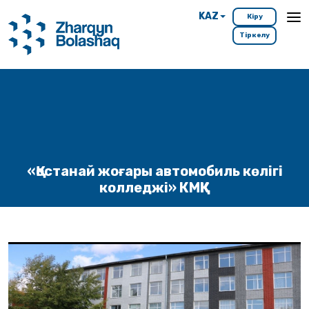
KAZ
Кіру
Тіркелу
«Қостанай жоғары автомобиль көлігі
колледжі» КМҚК