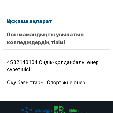
Қысқаша ақпарат
Осы мамандықты ұсынатын
колледждердің тізімі
4S02140104 Сәндік-қолданбалы өнер
суретшісі
Оқу бағыттары: Спорт және өнер