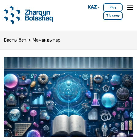
KAZ
Кіру
Тіркелу
Басты бет
Мамандықтар