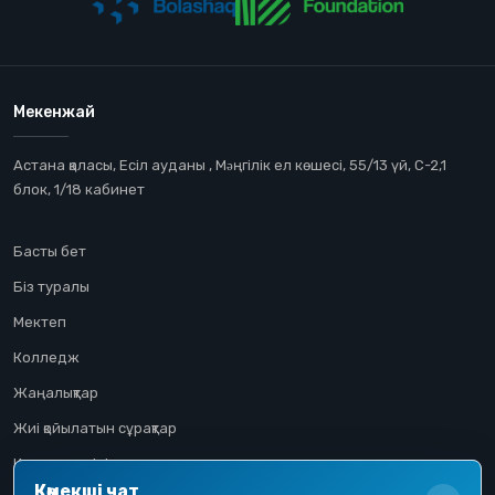
Мекенжай
Астана қаласы, Есіл ауданы , Мəңгілік ел көшесі, 55/13 үй, С-2,1
блок, 1/18 кабинет
Басты бет
Біз туралы
Мектеп
Колледж
Жаңалықтар
Жиі қойылатын сұрақтар
Конкурстық іріктеу
Көмекші чат