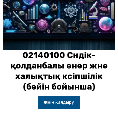
02140100 Сәндік-
қолданбалы өнер және
халықтық кәсіпшілік
(бейін бойынша)
Өтінім қалдыру