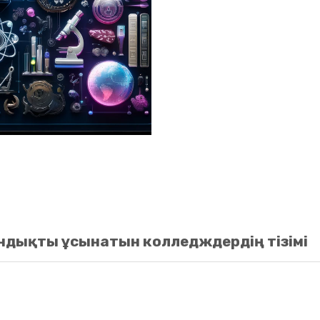
ндықты ұсынатын колледждердің тізімі