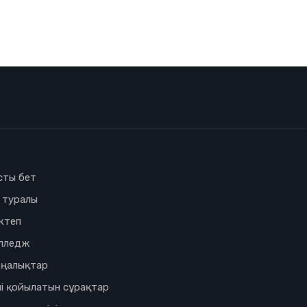
сты бет
з туралы
ктеп
лледж
ңалықтар
і қойылатын сұрақтар