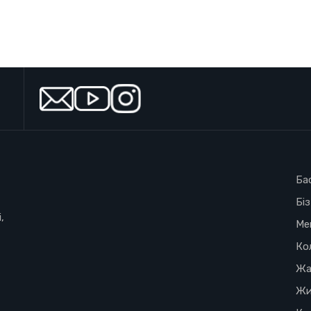
Ба
Бі
,
Ме
Ко
Жа
Жи