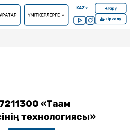
KAZ
Кіру
ҰРАҚТАР
ҮМІТКЕРЛЕРГЕ
Тіркелу
7211300 «Тағам
сінің технологиясы»