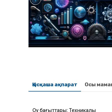
Қысқаша ақпарат
Осы мама
Оқу бағыттары: Техникалық