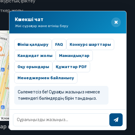
нкурстық іріктеу
іткер жолы
Көмекші чат
Жиі сұрақтар және өтініш беру
Өтініш қалдыру
FAQ
Конкурс шарттары
Кандидат жолы
Мамандықтар
Оқу орындары
Құжаттар PDF
Менеджермен байланысу
Сәлеметсіз бе! Сұрақты жазыңыз немесе
төмендегі бөлімдердің бірін таңдаңыз.
тар қорғалған