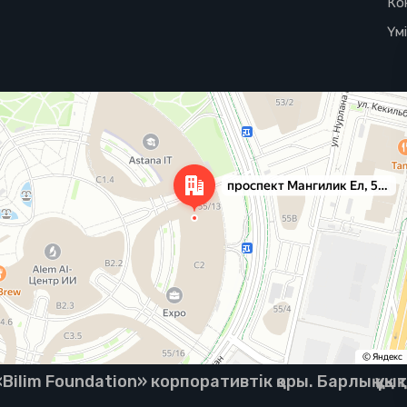
Ко
Үм
ilim Foundation» корпоративтік қоры. Барлық құқық