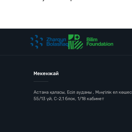
Мекенжай
Астана қаласы, Есіл ауданы , Мəңгілік ел көшесі
55/13 үй, С-2,1 блок, 1/18 кабинет