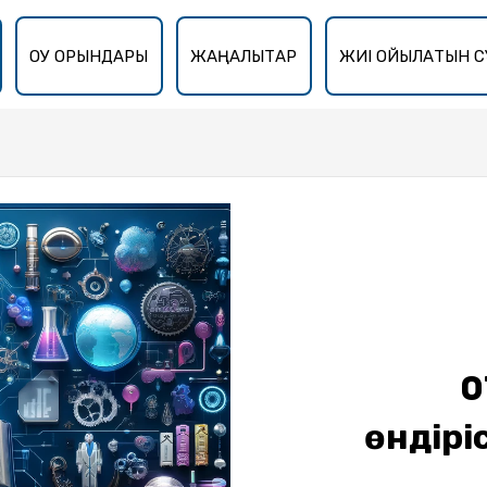
ОҚУ ОРЫНДАРЫ
ЖАҢАЛЫҚТАР
ЖИІ ҚОЙЫЛАТЫН С
0
өндірі