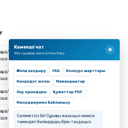
у
Көмекші чат
қша/
Жиі сұрақтар және өтініш беру
сша
Өтініш қалдыру
FAQ
Конкурс шарттары
қша/
сша
Кандидат жолы
Мамандықтар
қша/
Оқу орындары
Құжаттар PDF
сша
Менеджермен байланысу
қша/
Сәлеметсіз бе! Сұрақты жазыңыз немесе
сша
төмендегі бөлімдердің бірін таңдаңыз.