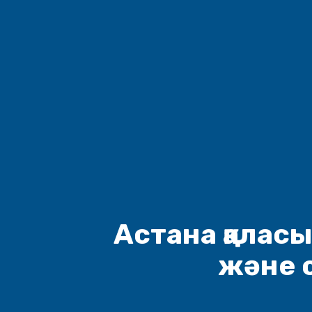
Астана қаласы
және 