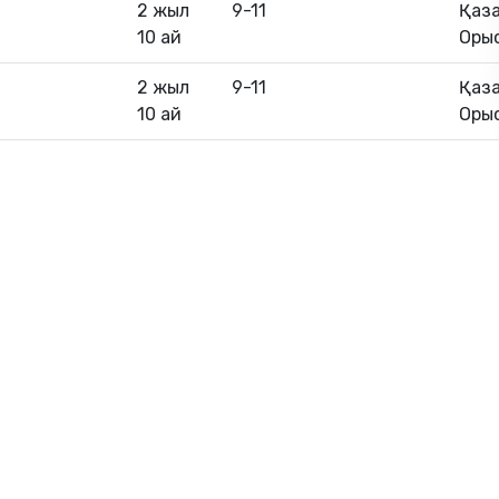
2 жыл
9-11
Қаза
10 ай
Оры
2 жыл
9-11
Қаза
10 ай
Оры
Ба
Бі
,
Ме