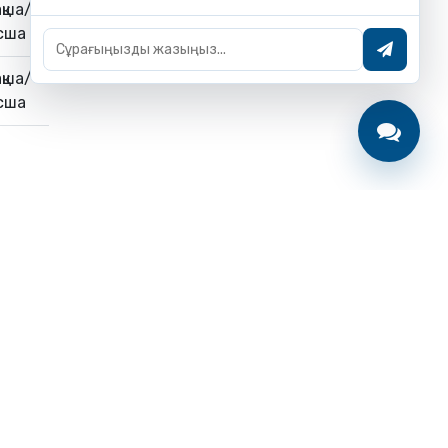
қша/
сша
қша/
сша
сты бет
з туралы
ктеп