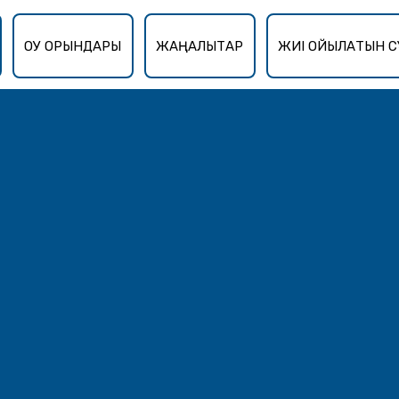
ОҚУ ОРЫНДАРЫ
ЖАҢАЛЫҚТАР
ЖИІ ҚОЙЫЛАТЫН С