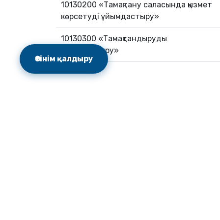
10130200 «Тамақтану саласында қызмет
көрсетуді ұйымдастыру»
10130300 «Тамақтандыруды
ұйымдастыру»
Өтінім қалдыру
Мекенжай
Астана қаласы, Есіл ауданы , Мəңгілік ел көшесі