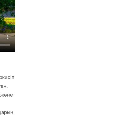
ркәсіп
ан.
 және
дарын