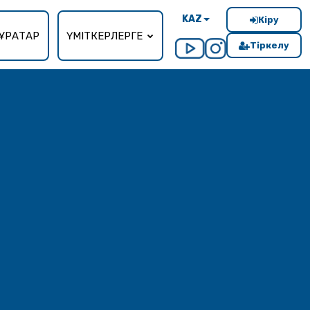
KAZ
Кіру
ҰРАҚТАР
ҮМІТКЕРЛЕРГЕ
Тіркелу