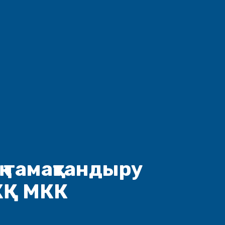
қ тамақтандыру
ЖҚ МКК