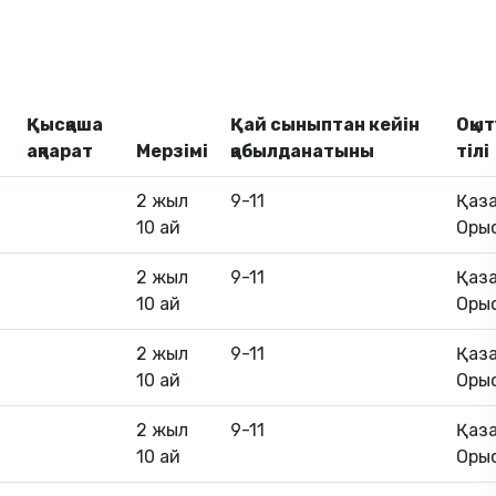
Қысқаша
Қай сыныптан кейін
Оқыт
ақпарат
Мерзімі
қабылданатыны
тілі
2 жыл
9-11
Қаза
10 ай
Оры
2 жыл
9-11
Қаза
10 ай
Оры
2 жыл
9-11
Қаза
10 ай
Оры
2 жыл
9-11
Қаза
10 ай
Оры