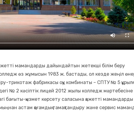
ажетті мамандарды дайындайтын жетекші білім беру
 колледж өз жұмысын 1983 ж. бастады, ол кезде жеңіл өне
іру-трикотаж фабрикасы оқу комбинаты – СПТУ № 5 құрылғ
ездегі № 2 кәсіптік лицей 2012 жылы колледж мәртебесіне
гізгі бағыты-қызмет көрсету саласына қажетті мамандарды
мыңнан астам қоғамдық тамақтандыру және сервис маман