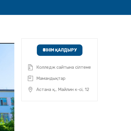
ӨТІНІМ ҚАЛДЫРУ
Колледж сайтына сілтеме
Мамандықтар
Астана қ., Майлин к-сі, 12