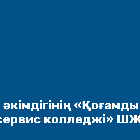
 әкімдігінің «Қоғамды
сервис колледжі» Ш