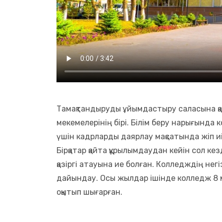
Тамақтандыруды ұйымдастыру саласына қ
мекемелерінің бірі. Білім беру нарығында
үшін кадрларды даярлау мақсатында жіп и
Бірқатар қайта құрылымдаудан кейін сол к
қазіргі атауына ие болған. Колледждің не
дайындау. Осы жылдар ішінде колледж 8 
оқытып шығарған.