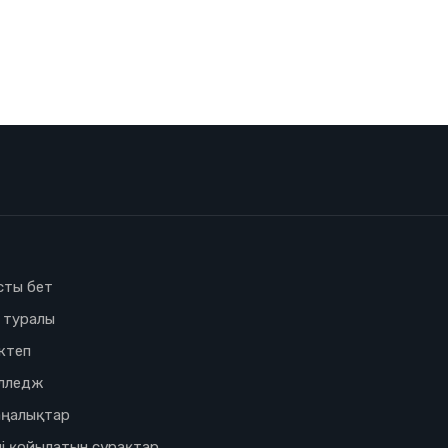
сты бет
з туралы
ктеп
лледж
ңалықтар
і қойылатын сұрақтар