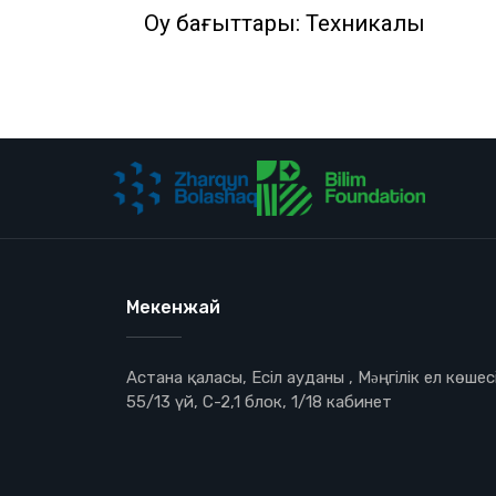
Оқу бағыттары: Техникалық
Мекенжай
Астана қаласы, Есіл ауданы , Мəңгілік ел көшесі
55/13 үй, С-2,1 блок, 1/18 кабинет