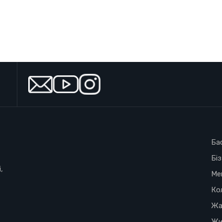
Ба
Бі
,
Ме
Ко
Жа
Жи