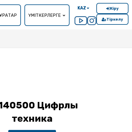
KAZ
Кіру
ҰРАҚТАР
ҮМІТКЕРЛЕРГЕ
Тіркелу
140500 Цифрлық
техника