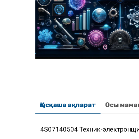
Қысқаша ақпарат
Осы мама
4S07140504 Техник-электронщ