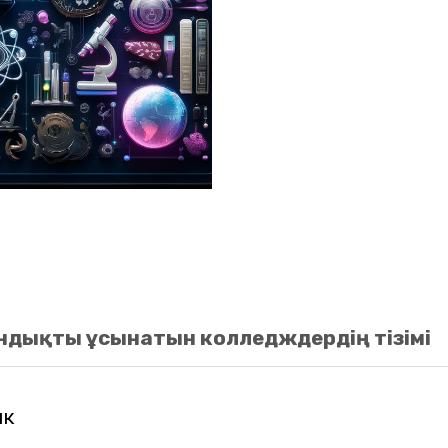
ндықты ұсынатын колледждердің тізімі
ик