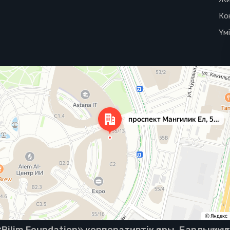
Ко
Үм