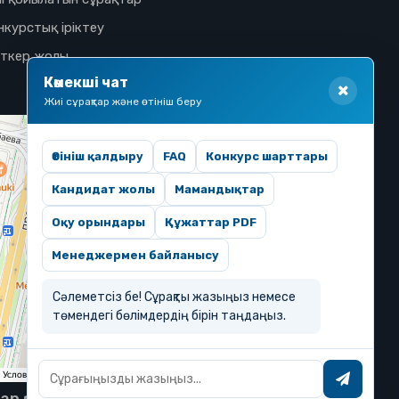
нкурстық іріктеу
іткер жолы
Көмекші чат
Жиі сұрақтар және өтініш беру
Өтініш қалдыру
FAQ
Конкурс шарттары
Кандидат жолы
Мамандықтар
Оқу орындары
Құжаттар PDF
Менеджермен байланысу
Сәлеметсіз бе! Сұрақты жазыңыз немесе
төмендегі бөлімдердің бірін таңдаңыз.