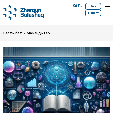
KAZ
Кіру
Тіркелу
Басты бет
Мамандықтар