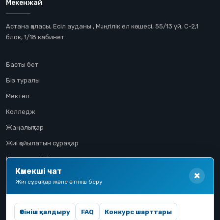
Мекенжай
Астана қаласы, Есіл ауданы , Мəңгілік ел көшесі, 55/13 үй, С-2,1
блок, 1/18 кабинет
Басты бет
Біз туралы
Мектеп
Колледж
Жаңалықтар
Жиі қойылатын сұрақтар
Конкурстық іріктеу
Көмекші чат
Үміткер жолы
Жиі сұрақтар және өтініш беру
Өтініш қалдыру
FAQ
Конкурс шарттары