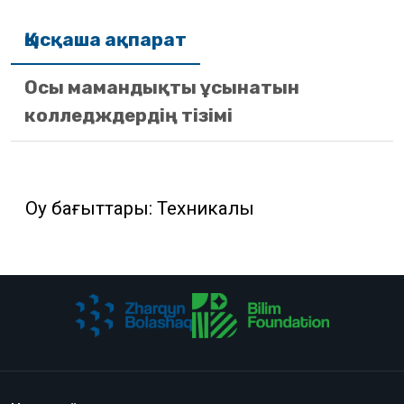
Қысқаша ақпарат
Осы мамандықты ұсынатын
колледждердің тізімі
Оқу бағыттары: Техникалық