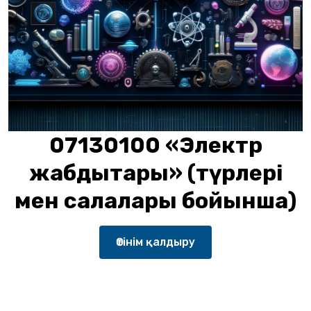
07130100 «Электр
жабдықтары» (түрлері
мен салалары бойынша)
Өтінім қалдыру