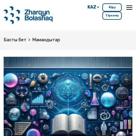
KAZ
Кіру
Тіркелу
Басты бет
Мамандықтар