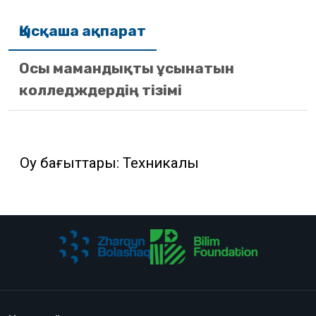
Қысқаша ақпарат
Осы мамандықты ұсынатын
колледждердің тізімі
Оқу бағыттары: Техникалық