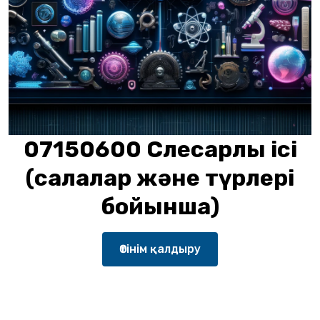
07150600 Слесарлық ісі
(салалар және түрлері
бойынша)
Өтінім қалдыру