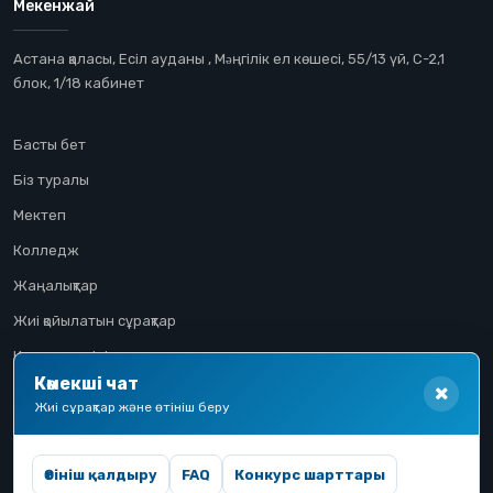
Мекенжай
Астана қаласы, Есіл ауданы , Мəңгілік ел көшесі, 55/13 үй, С-2,1
блок, 1/18 кабинет
Басты бет
Біз туралы
Мектеп
Колледж
Жаңалықтар
Жиі қойылатын сұрақтар
Конкурстық іріктеу
Көмекші чат
Үміткер жолы
Жиі сұрақтар және өтініш беру
Өтініш қалдыру
FAQ
Конкурс шарттары