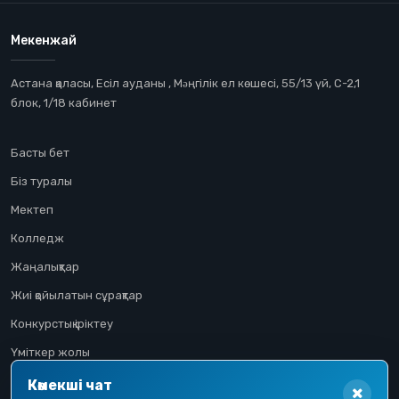
Мекенжай
Астана қаласы, Есіл ауданы , Мəңгілік ел көшесі, 55/13 үй, С-2,1
блок, 1/18 кабинет
Басты бет
Біз туралы
Мектеп
Колледж
Жаңалықтар
Жиі қойылатын сұрақтар
Конкурстық іріктеу
Үміткер жолы
Көмекші чат