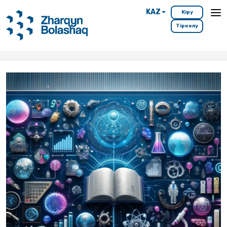
KAZ
Кіру
Тіркелу
Басты бет
Мамандықтар