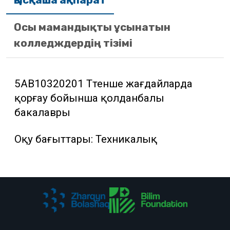
Қысқаша ақпарат
Осы мамандықты ұсынатын
колледждердің тізімі
5АВ10320201 Төтенше жағдайларда
қорғау бойынша қолданбалы
бакалавры
Оқу бағыттары: Техникалық