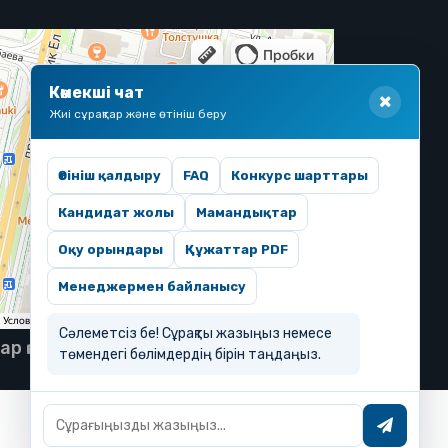
Көмекші чат
Жиі сұрақтар және өтініш беру
Өтініш қалдыру
FAQ
Конкурс шарттары
Кандидат жолы
Мамандықтар
Оқу орындары
Құжаттар PDF
Менеджермен байланысу
Сәлеметсіз бе! Сұрақты жазыңыз немесе
тар қорғалған
төмендегі бөлімдердің бірін таңдаңыз.