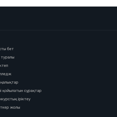
сты бет
з туралы
ктеп
лледж
ңалықтар
і қойылатын сұрақтар
нкурстық іріктеу
іткер жолы