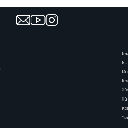
Ба
Бі
,
Ме
Ко
Жа
Жи
Ко
Үм