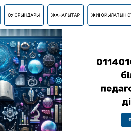
ОҚУ ОРЫНДАРЫ
ЖАҢАЛЫҚТАР
ЖИІ ҚОЙЫЛАТЫН С
011401
бі
педаг
ә
Ө