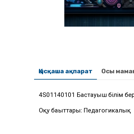
Қысқаша ақпарат
Осы мама
4S01140101 Бастауыш білім беру
Оқу бағыттары: Педагогикалық