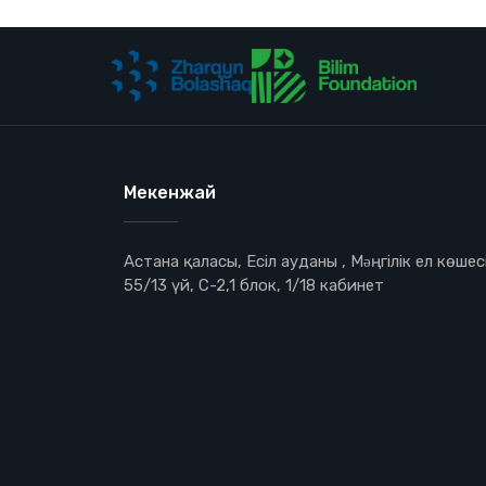
Мекенжай
Астана қаласы, Есіл ауданы , Мəңгілік ел көшесі
55/13 үй, С-2,1 блок, 1/18 кабинет