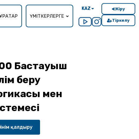
KAZ
Кіру
ҰРАҚТАР
ҮМІТКЕРЛЕРГЕ
Тіркелу
00 Бастауыш
лім беру
огикасы мен
дістемесі
тінім қалдыру