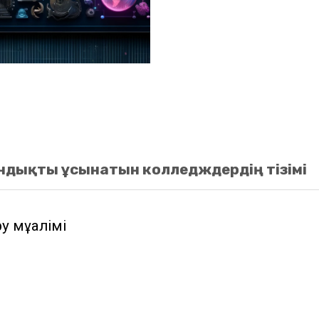
ндықты ұсынатын колледждердің тізімі
 мұғалімі