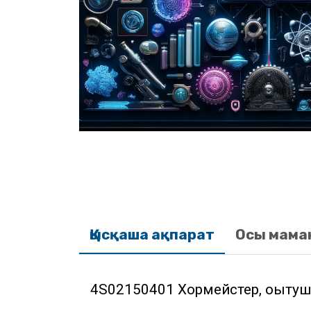
Қысқаша ақпарат
Осы мама
4S02150401 Хормейстер, оқыту