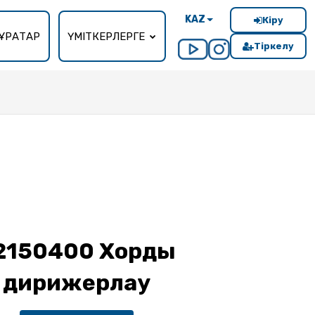
KAZ
Кіру
ҰРАҚТАР
ҮМІТКЕРЛЕРГЕ
Тіркелу
2150400 Хорды
дирижерлау