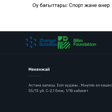
Оқу бағыттары: Спорт және өнер
Мекенжай
Астана қаласы, Есіл ауданы , Мəңгілік ел көшесі
55/13 үй, С-2,1 блок, 1/18 кабинет