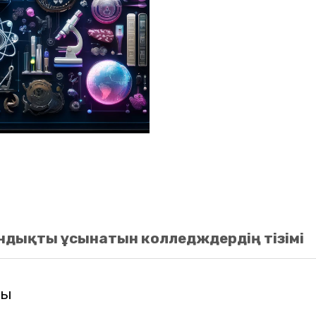
ндықты ұсынатын колледждердің тізімі
шы