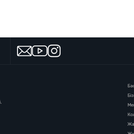
Ба
Бі
,
Ме
Ко
Жа
Жи