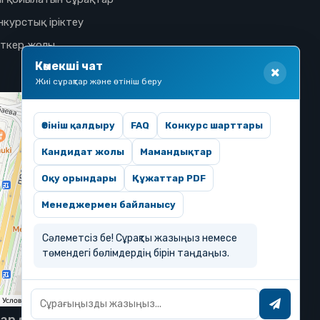
нкурстық іріктеу
іткер жолы
Көмекші чат
Жиі сұрақтар және өтініш беру
Өтініш қалдыру
FAQ
Конкурс шарттары
Кандидат жолы
Мамандықтар
Оқу орындары
Құжаттар PDF
Менеджермен байланысу
Сәлеметсіз бе! Сұрақты жазыңыз немесе
төмендегі бөлімдердің бірін таңдаңыз.