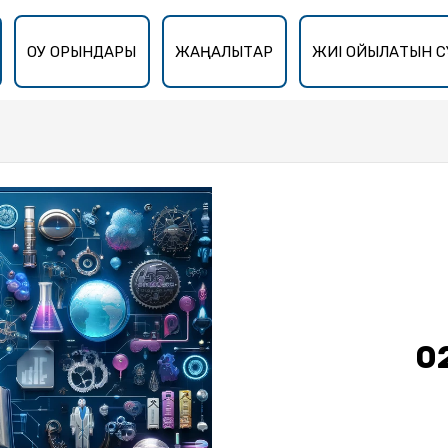
ОҚУ ОРЫНДАРЫ
ЖАҢАЛЫҚТАР
ЖИІ ҚОЙЫЛАТЫН С
0