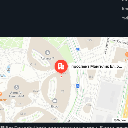
Ко
Үм