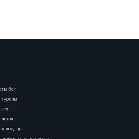
сты бет
з туралы
ктеп
лледж
ңалықтар
і қойылатын сұрақтар