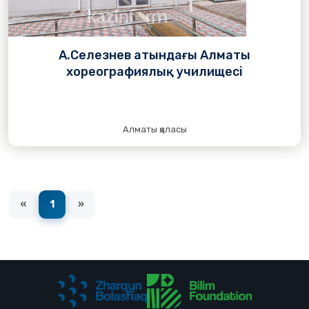
А.Селезнев атындағы Алматы
хореографиялық училищесі
Алматы қаласы
«
1
»