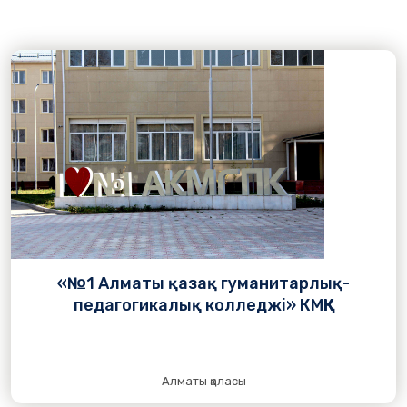
«№1 Алматы қазақ гуманитарлық-
педагогикалық колледжі» КМҚК
Алматы қаласы