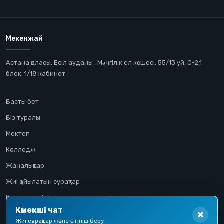
Мекенжай
Астана қаласы, Есіл ауданы , Мəңгілік ел көшесі, 55/13 үй, С-2,1
блок, 1/18 кабинет
Басты бет
Біз туралы
Мектеп
Колледж
Жаңалықтар
Жиі қойылатын сұрақтар
Конкурстық іріктеу
Көмекші чат
Үміткер жолы
Жиі сұрақтар және өтініш беру