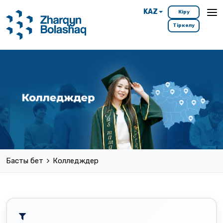
KAZ
Кіру
Тіркелу
Басты бет
Колледждер