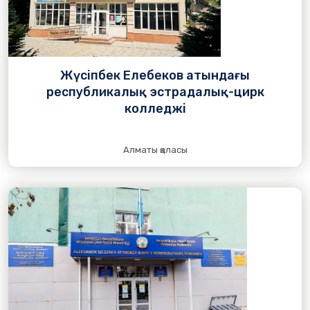
Жүсіпбек Елебеков атындағы
республикалық эстрадалық-цирк
колледжі
Алматы қаласы