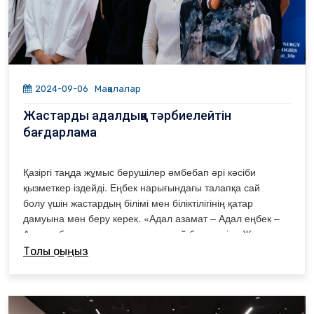
2024-09-06
Мақалалар
Жастарды адалдыққа тәрбиелейтін
бағдарлама
Қазіргі таңда жұмыс берушілер әмбебап әрі кәсіби
қызметкер іздейді. Еңбек нарығындағы талапқа сай
болу үшін жастардың білімі мен біліктілігінің қатар
дамуына мән беру керек. «Адал азамат – Адал еңбек –
Адал табыс» қағидасына толық сай болу үшін «Жарқын
Болашақ» бағдарламасы жастарды жан-жақты
Толық оқыңыз
дамытып келеді. Осы жөнінде «Bilim Foundation»
қорының жетекшісі Ерлан Аманжолұлымен
сұхбаттасқан едік.