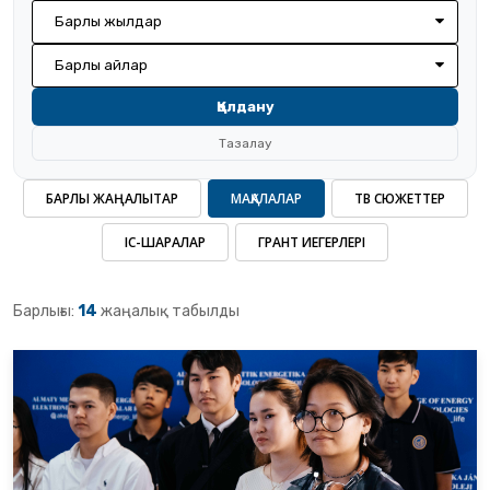
Барлық жылдар
Барлық айлар
Қолдану
Тазалау
БАРЛЫҚ ЖАҢАЛЫҚТАР
МАҚАЛАЛАР
ТВ СЮЖЕТТЕР
ІС-ШАРАЛАР
ГРАНТ ИЕГЕРЛЕРІ
Барлығы:
14
жаңалық табылды