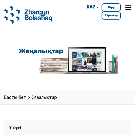
KAZ
Кіру
Тіркелу
Басты бет
Жаңалықтар
Сүзгі