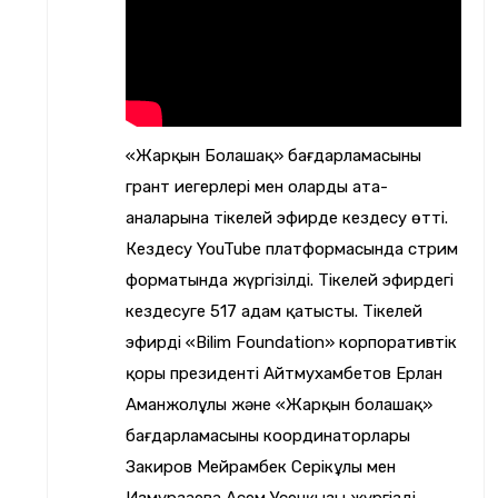
орталығы мен «Bilim Foundation»
есептеліп, 30 айлық есептік
корпоративтік қоры арасында
ынтымақтастық туралы
көрсеткіш, яғни 110 760 теңге
Меморандумға қол қойылды.
жалақы беріледі. Оған қоса
«Жарқын Болашақ»
«Жарқын Болашақ» бағдарламасының
салықтарды, міндетті әлеуметтік
грант иегерлері мен олардың ата-
бағдарламасының түлектерін
аударымдарды, пайдаланылмаған
аналарына тікелей эфирде кездесу өтті.
жұмысқа орналастыру мақсатында
еңбек демалысы үшін өтемақыларды
Кездесу YouTube платформасында стрим
келелі келіссөздер жүргізілді.
форматында жүргізілді. Тікелей эфирдегі
және банктік қызметтерді ескереді»,
кездесуге 517 адам қатысты. Тікелей
Оқу бітірер алдында бағдарлама
– деді «Еңбек мобильділігі
эфирді «Bilim Foundation» корпоративтік
түлектерін таңдаған мамандықтары
қоры президенті Айтмухамбетов Ерлан
орталығының» директоры Олжас
бойынша практикалық дағдыларды
Аманжолұлы және «Жарқын болашақ»
Қобландыұлы.
игеруіне жағдай жасап, жыл бойы
бағдарламасының координаторлары
қолдау көрсетіледі.
Закиров Мейрамбек Серікұлы мен
Оның айтуынша, дәл осы жалақы
Измурзаева Асем Усенқызы жүргізді.