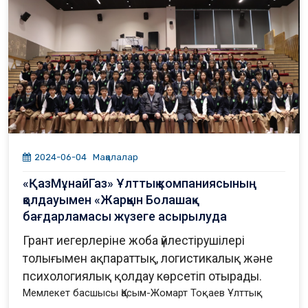
2024-06-04
Мақалалар
«ҚазМұнайГаз» Ұлттық компаниясының
қолдауымен «Жарқын Болашақ»
бағдарламасы жүзеге асырылуда
Грант иегерлеріне жоба үйлестірушілері
толығымен ақпараттық, логистикалық және
психологиялық қолдау көрсетіп отырады.
Мемлекет басшысы Қасым-Жомарт Тоқаев Ұлттық