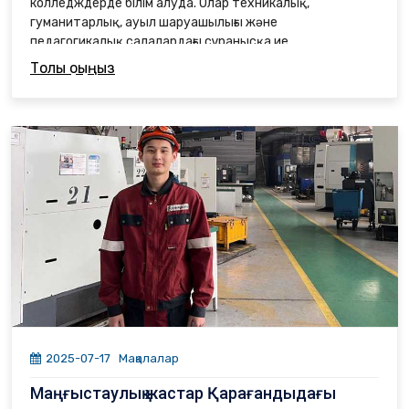
колледждерде білім алуда. Олар техникалық,
гуманитарлық, ауыл шаруашылығы және
педагогикалық салалардағы сұранысқа ие
мамандықтарды, сондай-ақ төтенше жағдайларға
Толық оқыңыз
дайындықты игеруде. «Жарқын болашақ»
бағдарламасының арқасында маңғыстаулықтар үшін
осы және басқа да дағдыларды игеру мүмкіндігі туды.
Бүгінгі таңда біздің аймағымыздың студенттері тек
оқуда ғана емес, сонымен қатар спорт пен
мәдениетте де айтарлықтай жетістіктерге жетуде.
2025-07-17
Мақалалар
Маңғыстаулық жастар Қарағандыдағы