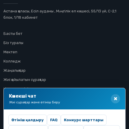
Астана қаласы, Есіл ауданы , Мəңгілік ел көшесі, 55/13 үй, С-2,1
блок, 1/18 кабинет
Басты бет
Біз туралы
Мектеп
Колледж
Жаңалықтар
Жиі қойылатын сұрақтар
Конкурстық іріктеу
Көмекші чат
Үміткер жолы
Жиі сұрақтар және өтініш беру
Өтініш қалдыру
FAQ
Конкурс шарттары