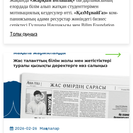
Жақында
«Жарқын Болашақ»
бағдар­ламасының
бағдарламасы Маңғыстау жастарының арманын орындап,
елордада білім алып жатқан студенттерімен
мұрат-мақсатына қанат бітіретіні сөзсіз.
мотивациялық кездесулер өтті.
«ҚазМұнайГаз»
ком­
паниясының адами ресурстар жөніндегі бизнес
серіктесі Гүлшара Наушақызы мен Bilim Foundation
қорының президенті Ерлан Аман­жолұлы жиынға
Толық оқыңыз
арнайы қатысып, бағ­дарлама студенттерімен пікір
алмасып, оқу орындар­ының тыныс-тіршілігімен
танысты.
2026-02-26
Мақалалар