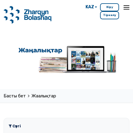
KAZ
Кіру
Тіркелу
Басты бет
Жаңалықтар
Сүзгі