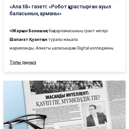
«Ana tili» газеті: «Робот құрастырған ауыл
баласының арманы»
«Жарқын Болашақ»
бағдарламасының грант иегері
Шапағат Қуантқан
туралы мақала
жарияланды.
Алматы қаласындағы Digital колледжінің
2-курс студенті Шапағат Қуантқан қазіргі таңда
Толық оқыңыз
«Бағдарламалық қамтамасыз ету» мамандығында білім
алуда.
Оның IT саласына келуі кездейсоқ немесе сәнге ерген
таңдау емес. Бұл қызығушылық мектеп кезіндегі
қарапайым үйірмеден басталып, бүгінгі таңда нақты
мақсатқа айналды.