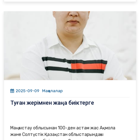
спикері «Bilim Foundation» корпоративтік қорының
президенті Ерлан Айтмұхамбетпен сұқбаттасты.
2025-09-09
Мақалалар
Туған жерімнен жаңа биіктерге
Маңғыстау облысынан 100-ден астам жас Ақмола
және Солтүстік Қазақстан облыстарындағы