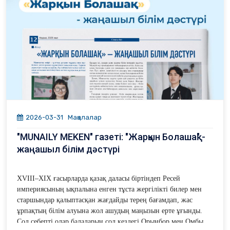
Оның ішінде 256 студент пен 77 оқушы бар. Басым
бөлі­гі – техникалық сала өкілдері.
Атап айтқан­да, 144 түлек (56,25%) техникалық
мамандық иесі атанып отыр.
Ал гуманитарлық бағытты 47 түлек (18,36%),
өнер және спорт саласын 26 түлек (10,16%),
медициналық бағытты 11 түлек (4,30%),
өндірістік-техникалық және экономикалық
бағыттарды 10 түлек (3,91%),
педагогикалық бағытты 8 түлек (3,13%) бітір­
ді
.
2026-03-31
Мақалалар
"MUNAILY MEKEN" газеті: "Жарқын Болашақ" -
жаңашыл білім дәстүрі
XVIII–XIX ғасырларда қазақ даласы біртіндеп Ресей
империясының ықпалына енген тұста жергілікті билер мен
старшындар қалыптасқан жағдайды терең бағамдап, жас
ұрпақтың білім алуына жол ашудың маңызын ерте ұғынды.
Сол себепті олар балаларын сол кездегі Орынбор мен Омбы