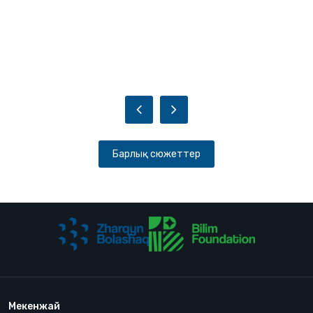
президенті Ерлан Аманжолұлы.
Айта кетейік, бағдарлама «ҚазМұнайГаз»
ұлттық компаниясы мен «Samruk-Kazyna
Trust» корпоративтік қорының қолдауымен
жүзеге асып жатыр.
Барлық сюжеттер
Мекенжай