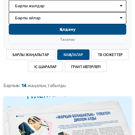
Барлық жылдар
Барлық айлар
Қолдану
Тазалау
БАРЛЫҚ ЖАҢАЛЫҚТАР
МАҚАЛАЛАР
ТВ СЮЖЕТТЕР
ІС-ШАРАЛАР
ГРАНТ ИЕГЕРЛЕРІ
Барлығы:
14
жаңалық табылды