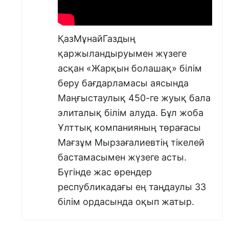
колледждерге түсіп, белгілі бір салада жұмыс
істеу үшін қажетті білімдер мен дағдыларды
меңгереді. Олар құзіреттілігін арттыра
ҚазМұнайГаздың
отырып еңбек нарығында сұранысқа ие
қаржыландыруымен жүзеге
мамандықты тегін игере алады.
асқан «Жарқын болашақ» білім
беру бағдарламасы аясында
Маңғыстаулық 450-ге жуық бала
Үйлестірушілер оқушылар мен
студенттердің теориялық білімінде
элиталық білім алуда. Бұл жоба
анықталған кемшін тұстарын оқу
Ұлттық компанияның төрағасы
процесінде түзету қажеттілігін
айқындайды. Кез келген бала
Мағзұм Мырзағалиевтің тікелей
психологтың көмегіне жүгініп, іштегі
бастамасымен жүзеге асты.
толассыз сезімдер мен
Бүгінде жас өрендер
эмоциялармен бөлісе алады. Жақын
арада грант иегерлерінің жағдайымен
республикадағы ең таңдаулы 33
танысу үшін Алматы, Қостанай,
білім ордасында оқып жатыр.
Қарағанды, Көкшетау, СҚО іссапар
ұйымдастырылды, - дейді «Bilim
Foundation» корпоративтік қорының