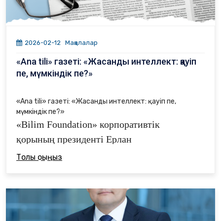
2026-02-12
Мақалалар
«Ana tili» газеті: «Жасанды интеллект: қауіп
пе, мүмкіндік пе?»
«Ana tili» газеті: «Жасанды интеллект: қауіп пе,
мүмкіндік пе?»
«Bilim Foundation» корпоративтік
қорының президенті Ерлан
Айтмұхамбет
«Жарқын Болашақ»
Толық оқыңыз
бағдарламасының
негізгі мақсаты –
жастарға уақытша көмек беру емес, елдің
адами капиталына ұзақмерзімді
инвестиция салу екенін атап өтті.