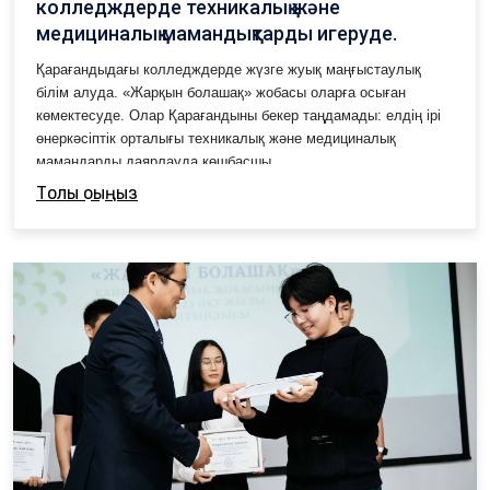
колледждерде техникалық және
медициналық мамандықтарды игеруде.
Қарағандыдағы колледждерде жүзге жуық маңғыстаулық
білім алуда. «Жарқын болашақ» жобасы оларға осыған
көмектесуде. Олар Қарағандыны бекер таңдамады: елдің ірі
өнеркәсіптік орталығы техникалық және медициналық
мамандарды даярлауда көшбасшы.
Толық оқыңыз