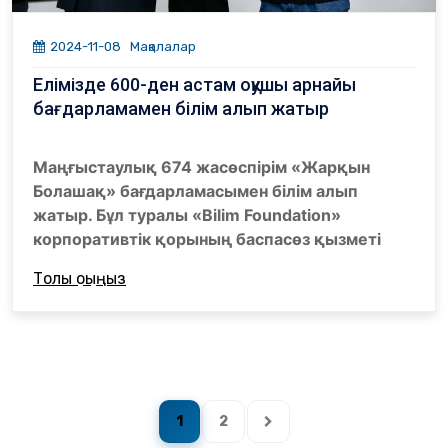
2024-11-08
Мақалалар
Елімізде 600-ден астам оқушы арнайы
бағдарламамен білім алып жатыр
Маңғыстаулық 674 жасөспірім «Жарқын
Болашақ» бағдарламасымен білім алып
жатыр. Бұл туралы «Bilim Foundation»
корпоративтік қорының баспасөз қызметі
хабарлады.
Толық оқыңыз
Бағдарлама аясында конкурстық іріктеуден
өткен өрендер еліміздің маңдайалды
мектептері мен колледждерінде оқу
мүмкіндігіне ие болады. Қазіргі таңда олар 11
өңірдегі 57 білім беру ұйымында білімін
1
2
жетілдіріп, ерік-жігері мен күш-қайратын