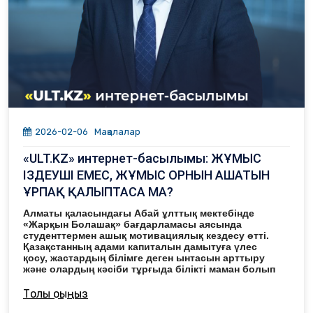
2026-02-06
Мақалалар
«ULT.KZ» интернет-басылымы: ЖҰМЫС
ІЗДЕУШІ ЕМЕС, ЖҰМЫС ОРНЫН АШАТЫН
ҰРПАҚ ҚАЛЫПТАСА МА?
Алматы қаласындағы Абай ұлттық мектебінде
«Жарқын Болашақ» бағдарламасы аясында
студенттермен ашық мотивациялық кездесу өтті.
Қазақстанның адами капиталын дамытуға үлес
қосу, жастардың білімге деген ынтасын арттыру
және олардың кәсіби тұрғыда білікті маман болып
қалыптасуына қолдау көрсету мақсатында
ұйымдастырылған шараға 250 студент қатысып
Толық оқыңыз
жатыр. Осы орайда
Ult.kz
тілшісі іс-шараның