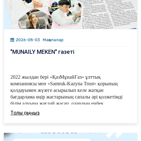
2026-08-03
Мақалалар
"MUNAILY MEKEN" газеті
2022 жылдан бері «ҚазМұнайГаз» ұлт­тық
компаниясы мен «Samruk-Kazyna Trust»
қорының
қолдауымен жүзеге асырылып келе жатқан
бағдарлама өңір жастарының сапалы әрі қолжетімді
білім алуына жағдай жасап, олардың еңбек
нарығында сұра­нысқа ие маман болып қалыптасуы­
Толық оқыңыз
на үлес қосты.
«Жарқын болашақ» жобасы аясын­да осы жылы 333
түлек оқуын табысты аяқтап, диплом иегері атанды.