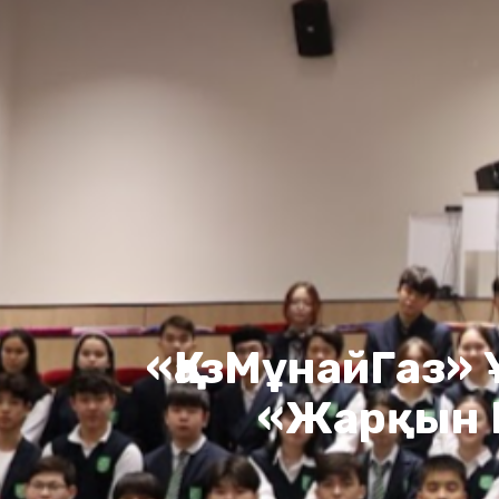
«ҚазМұнайГаз»
«Жарқын 