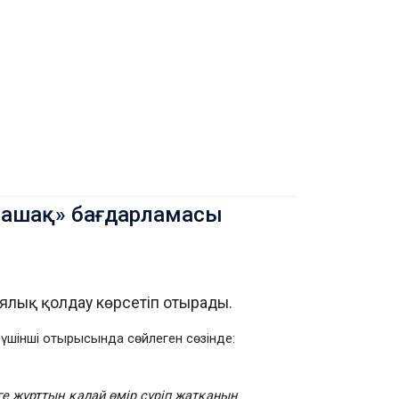
лашақ» бағдарламасы
иялық қолдау көрсетіп отырады.
шінші отырысында сөйлеген сөзінде:
зге жұрттың қалай өмір сүріп жатқанын