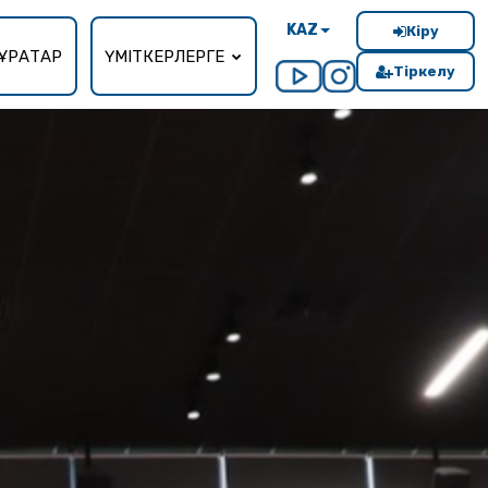
KAZ
Кіру
ҰРАҚТАР
ҮМІТКЕРЛЕРГЕ
Тіркелу