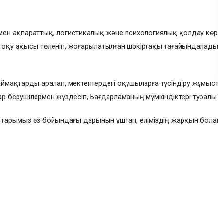
ымен ақпараттық, логистикалық және психологиялық қолдау көр
нің оқу ақысы төленіп, жоғарылатылған шәкіртақы тағайындала
ймақтарды аралап, мектептердегі оқушыларға түсіндіру жұмыста
ар берушілермен жүздесіп, Бағдарламаның мүмкіндіктері турал
арымыз өз бойындағы дарынын ұштап, еліміздің жарқын болашағ