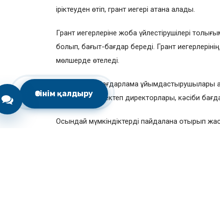
іріктеуден өтіп, грант иегері атана алады.
Грант иегерлеріне жоба үйлестірушілері толығ
болып, бағыт-бағдар береді. Грант иегерлері
мөлшерде өтеледі.
Қазіргі таңда Бағдарлама ұйымдастырушылары а
Өтінім қалдыру
басшылары, мектеп директорлары, кәсіби бағд
Осындай мүмкіндіктерді пайдалана отырып жаст
кадрларға айналады деп сенім білдіреміз.