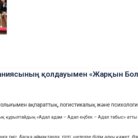
паниясының қолдауымен «Жарқын Бо
і толығымен ақпараттық, логистикалық және психолог
қ құрылтайдың «Адал адам – Адал еңбек – Адал табыс» атты ү
уға тиіс. Басқа аймақтарда, тіпті, шетелде білім алуы қажет. Ө