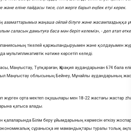
е және еліне пайдасы тисе, сол жерге барып еңбек етуі керек.
ің азаматтарымыз жаңаша ойлай білуге және жасампаздыққа ұм
ылым саласын дамытуға баса мән беріп келеміз», - деп атап өтк
омпаниясының тікелей қаржыландыруымен және қолдауымен жүр
ilim Foundation» корпоративтік қоры. Барлық құқық
 мультипликативтік нәтиже көрсетіп келеді.
асы, Маңғыстау, Түпқараған, Қарақия аудандарынан 674 бала елім
биыл Маңғыстау облысының Бейнеу, Мұнайлы аудандарының жаст
ып жүрген орта мектеп оқушылары мен 18-22 жастағы жастар zhar
тарына қатыса алады.
 қалаларында Білім беру ұйымдарының көрмесін өткізу жоспар
ің экономикалық сұранысқа ие мамандықтары туралы толық ақ