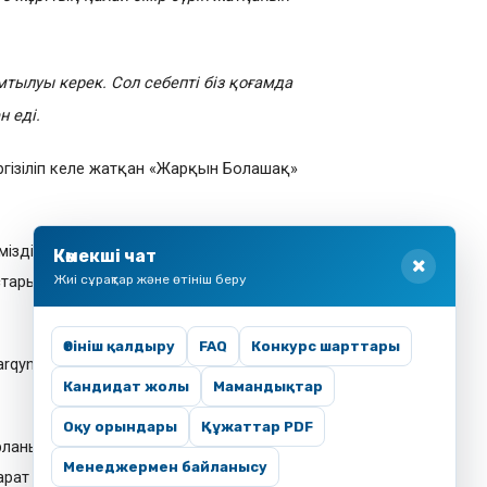
тылуы керек. Сол себепті біз қоғамда
ен еді.
гізіліп келе жатқан «Жарқын Болашақ»
тар қорғалған
іздің 11 өңірінде орналасқан 56 білім
Көмекші чат
ары да өтініш беріп, Бағдарламаның
Жиі сұрақтар және өтініш беру
Өтініш қалдыру
FAQ
Конкурс шарттары
qynbolashaq.kz сайты арқылы өтініш беріп,
Кандидат жолы
Мамандықтар
Оқу орындары
Құжаттар PDF
ланып отыр. Көрмеде еліміздің ең алдыңғы
Менеджермен байланысу
парат ұсынады. Көрме барысында жастар