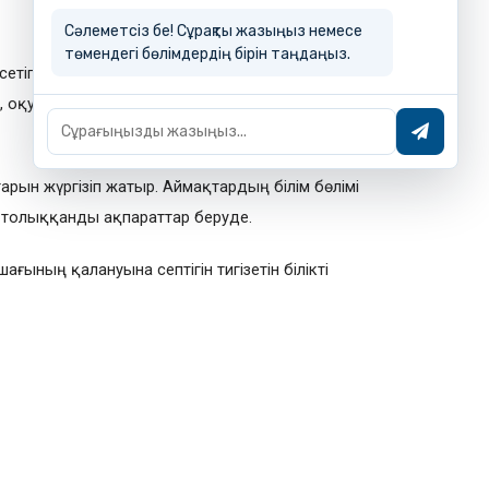
Сәлеметсіз бе! Сұрақты жазыңыз немесе
төмендегі бөлімдердің бірін таңдаңыз.
сетіп отырады. Олармен үнемі байланыста
ды, оқу демалысындағы жол шығындары белгілі
рын жүргізіп жатыр. Аймақтардың білім бөлімі
ы толыққанды ақпараттар беруде.
ының қалануына септігін тигізетін білікті
Е.Айтмұхамбет
Bilim Foundation қорының жетекшісі