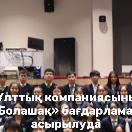
 Ұлттық компаниясы
Болашақ» бағдарлама
асырылуда