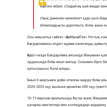
көргені абзал. Сондай-ақ қай жерде өзін
Озық дамыған мемлекет құру үшін бізд
білімпаздықты дәріптеуге, білім және ғ
Осы мақсатқа сәйкес «ҚазМұнайГаз» Ұлттық к
2022-2023 «B
Бағдарламасы елдегі адами капиталды дамытуда
Қазіргі кезде Бағдарлама аясында Жаңаөзен қал
ордасында білім алып жатыр. Сонымен бірге 
қатысушысы бола алады.
Биыл 6 маусымға дейін аталған өңірде білім ал
2024-2025 оқу жылына арналған 600 оқу грант
10-13 маусым аралығында Ақтау және Жаңаөзен
қатарлы мектептері мен колледждері өздерін