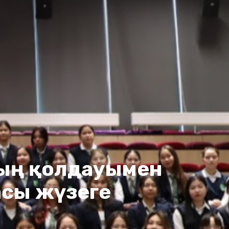
ның қолдауымен
сы жүзеге