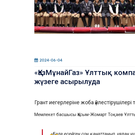
2024-06-04
«ҚазМұнайГаз» Ұлттық ком
жүзеге асырылуда
Грант иегерлеріне жоба үйлестірушілер
Мемлекет басшысы Қасым-Жомарт Тоқаев Ұлтты
«Бала есейген соң қанаттанып, ұядан ұш