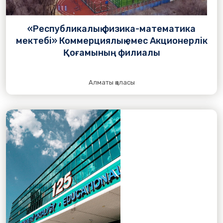
«Республикалық физика-математика
мектебі» Коммерциялық емес Акционерлік
Қоғамының филиалы
Алматы қаласы