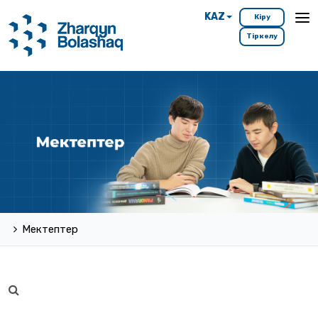
KAZ
Кіру
Тіркелу
Мектептер