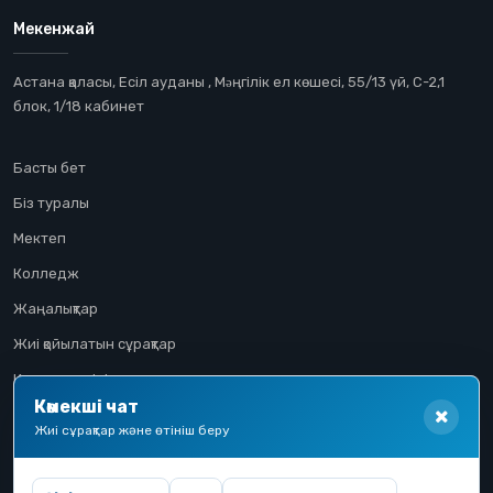
Мекенжай
Астана қаласы, Есіл ауданы , Мəңгілік ел көшесі, 55/13 үй, С-2,1
блок, 1/18 кабинет
Басты бет
Біз туралы
Мектеп
Колледж
Жаңалықтар
Жиі қойылатын сұрақтар
Конкурстық іріктеу
Көмекші чат
Үміткер жолы
Жиі сұрақтар және өтініш беру