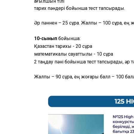
ағылшын тілі
тарих пәндері бойынша тест тапсырады.
Әр пәннен – 25 сұрақ. Жалпы – 100 сұрақ, ең 
10-сынып
 бойынша:
Қазақстан тарихы - 20 сұрақ
математикалық сауаттылық - 10 сұрақ
2 таңдау пәні бойынша тест тапсырады, әр та
Жалпы – 90 сұрақ, ең жоғары балл – 100 бал