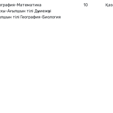
ография-Математика
10
Қаз
ы-Ағылшын тілі Дүниежүзі
лшын тілі География-Биология
9
Қаз
Ба
Бі