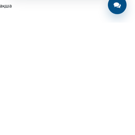
ақша
ақша
сты бет
з туралы