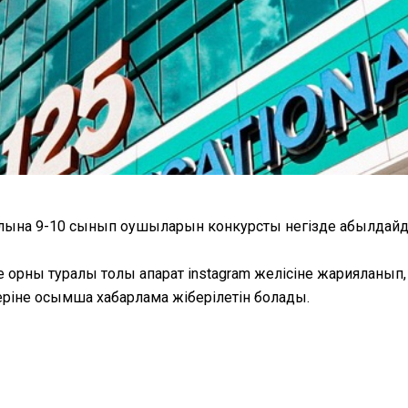
ылына 9-10 сынып оқушыларын конкурстық негізде қабылдай
рны туралы толық ақпарат instagram желісіне жарияланып, ө
ріне қосымша хабарлама жіберілетін болады.