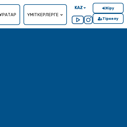
KAZ
Кіру
ҰРАҚТАР
ҮМІТКЕРЛЕРГЕ
Тіркелу