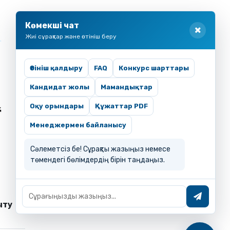
Көмекші чат
Жиі сұрақтар және өтініш беру
Өтініш қалдыру
FAQ
Конкурс шарттары
Кандидат жолы
Мамандықтар
Оқу орындары
Құжаттар PDF
Менеджермен байланысу
Сәлеметсіз бе! Сұрақты жазыңыз немесе
төмендегі бөлімдердің бірін таңдаңыз.
ыту