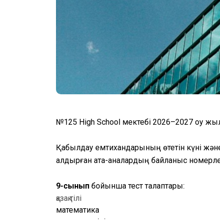
№125 High School мектебі 2026–2027 оқу ж
Қабылдау емтихандарының өтетін күні және о
қалдырған ата-аналардың байланыс номерле
9-сынып 
бойынша тест талаптары:
қазақ тілі
математика