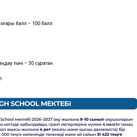
жоғары балл – 100 балл.
ңдау пәні – 30 сұрақтан.
л.