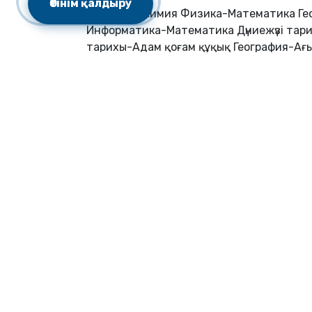
Өтінім қалдыру
Биология-Химия Физика-Математика Ге
Информатика-Математика Дүниежүзі тарих
тарихы-Адам қоғам құқық География-Ағы
География-Дүниежүзі тарихы
Гуманитарлық, Жаратылыстану
Мекенжай