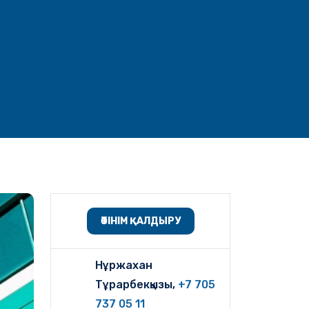
ӨТІНІМ ҚАЛДЫРУ
Нұржахан
Тұрарбекқызы,
+7 705
737 05 11