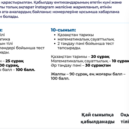
Қай сыныпқа
Оқ
қабылданады
тілі