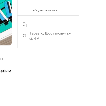
Жауапты маман
Тараз қ., Шостакович к-
сі, 4 А
ды.
тінім 