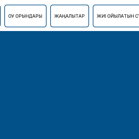
ОҚУ ОРЫНДАРЫ
ЖАҢАЛЫҚТАР
ЖИІ ҚОЙЫЛАТЫН С