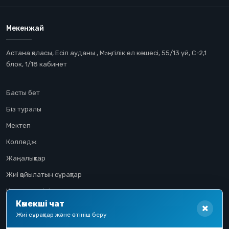
Мекенжай
Астана қаласы, Есіл ауданы , Мəңгілік ел көшесі, 55/13 үй, С-2,1
блок, 1/18 кабинет
Басты бет
Біз туралы
Мектеп
Колледж
Жаңалықтар
Жиі қойылатын сұрақтар
Конкурстық іріктеу
Көмекші чат
Үміткер жолы
Жиі сұрақтар және өтініш беру