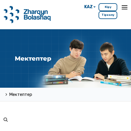
KAZ
Кіру
Тіркелу
Мектептер