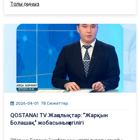
Толық оқыңыз
2026-04-01
ТВ Сюжеттер
QOSTANAI TV Жаңалықтар: "Жарқын
Болашақ" жобасының игілігі