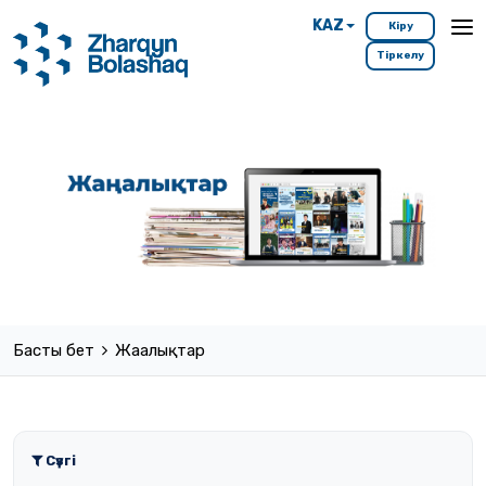
KAZ
Кіру
Тіркелу
Басты бет
Жаңалықтар
Сүзгі