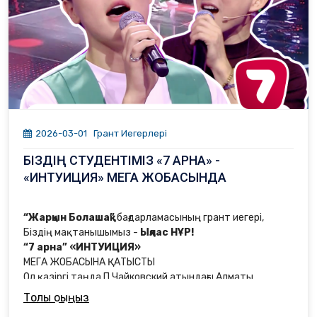
2026-03-01
Грант Иегерлері
БІЗДІҢ СТУДЕНТІМІЗ «7 АРНА» -
«ИНТУИЦИЯ» МЕГА ЖОБАСЫНДА
“Жарқын Болашақ”
бағдарламасының грант иегері,
Біздің мақтанышымыз -
Ықлас НҰР!
“7 арна” «ИНТУИЦИЯ»
МЕГА ЖОБАСЫНА ҚАТЫСТЫ
Ол қазіргі таңда П.Чайковский атындағы Алматы
музыкалық колледжінде білім алуда.
Толық оқыңыз