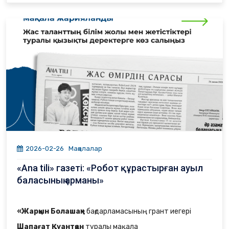
2026-02-26
Мақалалар
«Ana tili» газеті: «Робот құрастырған ауыл
баласының арманы»
«Жарқын Болашақ»
бағдарламасының грант иегері
Шапағат Қуантқан
туралы мақала