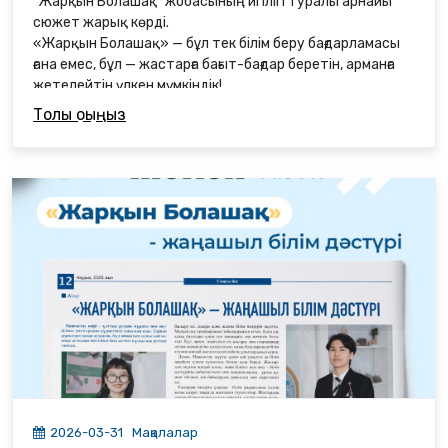
"Жарқын Болашақ" жобасының игілігі туралы арнайы
сюжет жарық көрді.
«Жарқын Болашақ» — бұл тек білім беру бағдарламасы
ғана емес, бұл — жастарға бағыт-бағдар беретін, арманға
жетелейтін үлкен мүмкіндік!
Толық оқыңыз
2026-03-31
Мақалалар