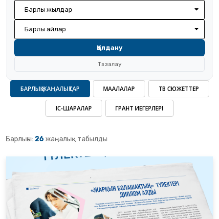
Барлық жылдар
Барлық айлар
Қолдану
Тазалау
БАРЛЫҚ ЖАҢАЛЫҚТАР
МАҚАЛАЛАР
ТВ СЮЖЕТТЕР
ІС-ШАРАЛАР
ГРАНТ ИЕГЕРЛЕРІ
Барлығы:
26
жаңалық табылды