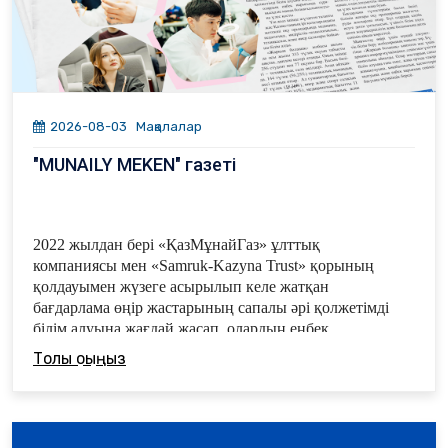
2026-08-03
Мақалалар
"MUNAILY MEKEN" газеті
2022 жылдан бері «ҚазМұнайГаз» ұлт­тық
компаниясы мен «Samruk-Kazyna Trust»
қорының
қолдауымен жүзеге асырылып келе жатқан
бағдарлама өңір жастарының сапалы әрі қолжетімді
білім алуына жағдай жасап, олардың еңбек
нарығында сұра­нысқа ие маман болып қалыптасуы­
Толық оқыңыз
на үлес қосты.
«Жарқын болашақ» жобасы аясын­да осы жылы 333
түлек оқуын табысты аяқтап, диплом иегері атанды.