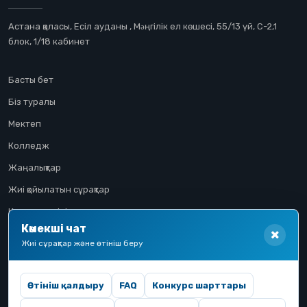
Астана қаласы, Есіл ауданы , Мəңгілік ел көшесі, 55/13 үй, С-2,1
блок, 1/18 кабинет
Басты бет
Біз туралы
Мектеп
Колледж
Жаңалықтар
Жиі қойылатын сұрақтар
Конкурстық іріктеу
Көмекші чат
Үміткер жолы
Жиі сұрақтар және өтініш беру
Өтініш қалдыру
FAQ
Конкурс шарттары