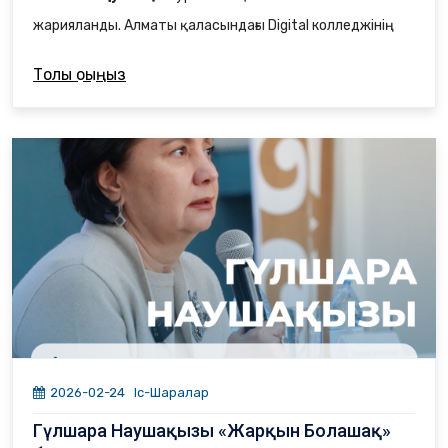
жарияланды.
Алматы қаласындағы Digital колледжінің
2-курс студенті Шапағат Қуантқан қазіргі таңда
Толық оқыңыз
«Бағдарламалық қамтамасыз ету» мамандығында білім
алуда.
Оның IT саласына келуі кездейсоқ немесе сәнге ерген
таңдау емес. Бұл қызығушылық мектеп кезіндегі
қарапайым үйірмеден басталып, бүгінгі таңда нақты
мақсатқа айналды.
2026-02-24
Іс-Шаралар
Гүлшара Наушақызы «Жарқын Болашақ»