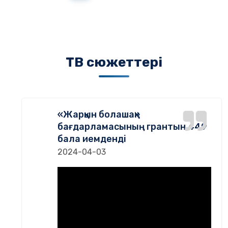
ТВ сюжеттері
«Жарқын болашақ»
бағдарламасының грантын 449
бала иемденді
2024-04-03