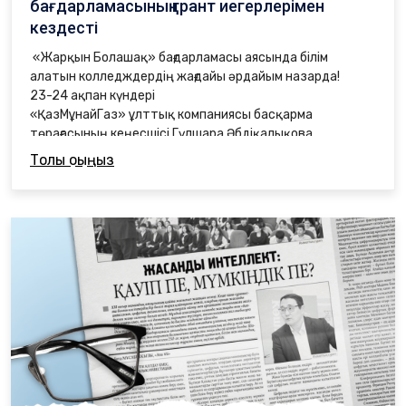
бағдарламасының грант иегерлерімен
кездесті
«Жарқын Болашақ» бағдарламасы аясында білім
алатын колледждердің жағдайы әрдайым назарда!
23-24 ақпан күндері
«ҚазМұнайГаз» ұлттық компаниясы басқарма
төрағасының кеңесшісі Гүлшара Әбдіқалықова
1. Астана қаласы әкімдігінің техникалық колледжін,
Толық оқыңыз
2. «Қазақ технология және бизнес университеті»
колледжін,
3. Астана қаласы әкімдігінің Жоғары көлік және
коммуникация
колледжін,
4. К. Байсейітова атындағы Қазақ ұлттық өнер
университеті
колледжін аралап, оқу орындардың жағдайымен
танысты.
Сонымен қатар, грант иегерлерімен кездесіп, пікір
алмасты