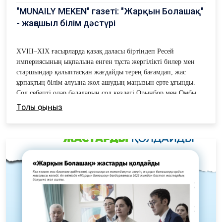
"MUNAILY MEKEN" газеті: "Жарқын Болашақ"
- жаңашыл білім дәстүрі
XVIII–XIX ғасырларда қазақ даласы біртіндеп Ресей
империясының ықпалына енген тұста жергілікті билер мен
старшындар қалыптасқан жағдайды терең бағамдап, жас
ұрпақтың білім алуына жол ашудың маңызын ерте ұғынды.
Сол себепті олар балаларын сол кездегі Орынбор мен Омбы
қалаларында ашылған ірі білім орталықтарына жіберуге
Толық оқыңыз
ұмтылды. Бұл – ел болашағын ойлаған ата-бабалардың
даналығы мен көрегендігі еді.
Ғасырдан ғасырға ұласқан білім шырағының ізгілік жолы
қазіргі таңда да жалғасын тауып отыр. Жастардың сапалы
білім алуына қолдау көрсетіп, кәсіби маман ретінде
қалыптастыру мақсатында бірқатар әлеуметтік бастамалар
жүзеге асып келеді. Соның ішінде ерекше маңызға ие
жобалардың бірі – «ҚазМұнайГаз» компаниясының
қолдауымен және «Samruk-Kazyna Trust» қорының
бастамасымен жүзеге асырылып жатқан «Bilim Foundation»
қорының «Жарқын Болашақ» білім беру бағдарламасы.