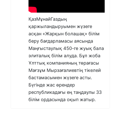
ҚазМұнайГаздың
қаржыландыруымен жүзеге
асқан «Жарқын болашақ» білім
беру бағдарламасы аясында
Маңғыстаулық 450-ге жуық бала
элиталық білім алуда. Бұл жоба
Ұлттық компанияның төрағасы
Мағзұм Мырзағалиевтің тікелей
бастамасымен жүзеге асты.
Бүгінде жас өрендер
республикадағы ең таңдаулы 33
білім ордасында оқып жатыр.