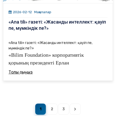
2026-02-12
Мақалалар
«Ana tili» газеті: «Жасанды интеллект: қауіп
пе, мүмкіндік пе?»
«Ana tili» газеті: «Жасанды интеллект: қауіп пе,
мүмкіндік пе?»
«Bilim Foundation» корпоративтік
қорының президенті Ерлан
Айтмұхамбет
«Жарқын Болашақ»
Толық оқыңыз
бағдарламасының
негізгі мақсаты –
жастарға уақытша көмек беру емес, елдің
адами капиталына ұзақмерзімді
инвестиция салу екенін атап өтті.
1
2
3