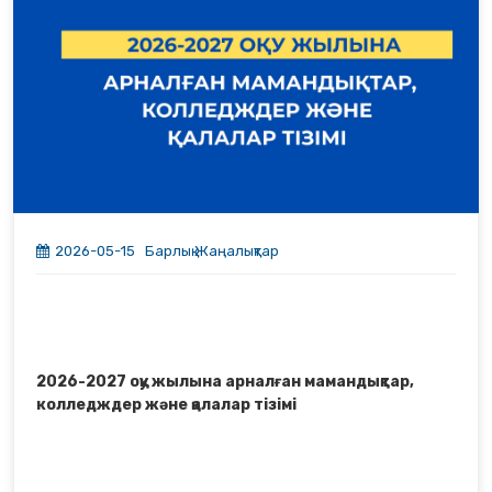
Оның ішінде 256 студент пен 77 оқушы бар. Басым
бөлі­гі – техникалық сала өкілдері.
Атап айтқан­да, 144 түлек (56,25%) техникалық
мамандық иесі атанып отыр.
Ал гуманитарлық бағытты 47 түлек (18,36%),
өнер және спорт саласын 26 түлек (10,16%),
медициналық бағытты 11 түлек (4,30%),
өндірістік-техникалық және экономикалық
бағыттарды 10 түлек (3,91%),
педагогикалық бағытты 8 түлек (3,13%) бітір­
ді
.
2026-05-15
Барлық Жаңалықтар
2026-2027 оқу жылына арналған мамандықтар,
колледждер және қалалар тізімі