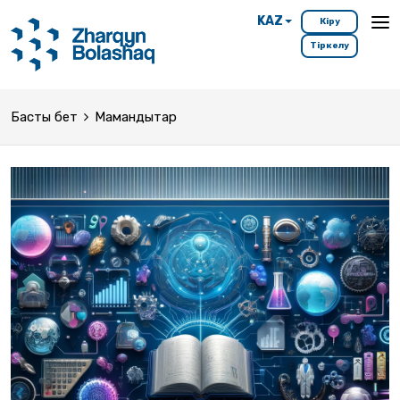
KAZ
Кіру
Тіркелу
Басты бет
Мамандықтар