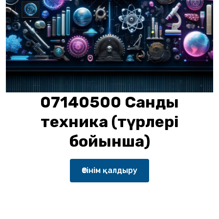
07140500 Сандық
техника (түрлері
бойынша)
Өтінім қалдыру