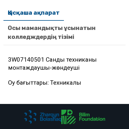
Қысқаша ақпарат
Осы мамандықты ұсынатын
колледждердің тізімі
3W07140501 Сандық техниканы
монтаждаушы-жөндеуші
Оқу бағыттары: Техникалық