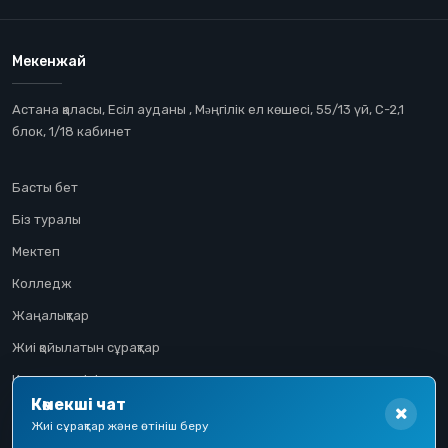
Мекенжай
Астана қаласы, Есіл ауданы , Мəңгілік ел көшесі, 55/13 үй, С-2,1
блок, 1/18 кабинет
Басты бет
Біз туралы
Мектеп
Колледж
Жаңалықтар
Жиі қойылатын сұрақтар
Конкурстық іріктеу
Көмекші чат
Үміткер жолы
Жиі сұрақтар және өтініш беру