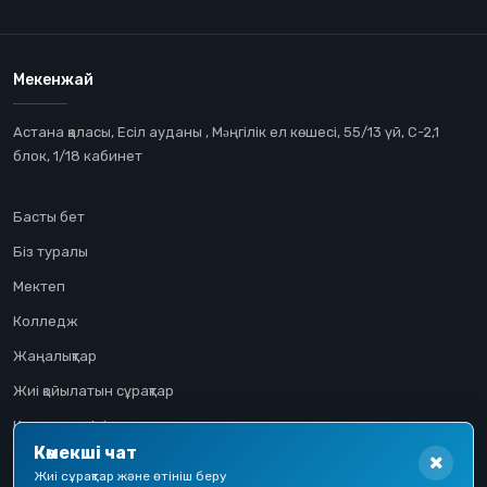
Мекенжай
Астана қаласы, Есіл ауданы , Мəңгілік ел көшесі, 55/13 үй, С-2,1
блок, 1/18 кабинет
Басты бет
Біз туралы
Мектеп
Колледж
Жаңалықтар
Жиі қойылатын сұрақтар
Конкурстық іріктеу
Көмекші чат
Үміткер жолы
Жиі сұрақтар және өтініш беру