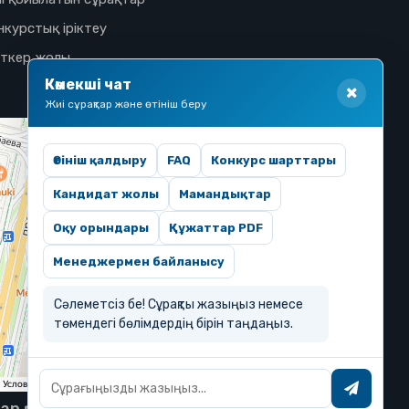
нкурстық іріктеу
іткер жолы
Көмекші чат
Жиі сұрақтар және өтініш беру
Өтініш қалдыру
FAQ
Конкурс шарттары
Кандидат жолы
Мамандықтар
Оқу орындары
Құжаттар PDF
Менеджермен байланысу
Сәлеметсіз бе! Сұрақты жазыңыз немесе
төмендегі бөлімдердің бірін таңдаңыз.