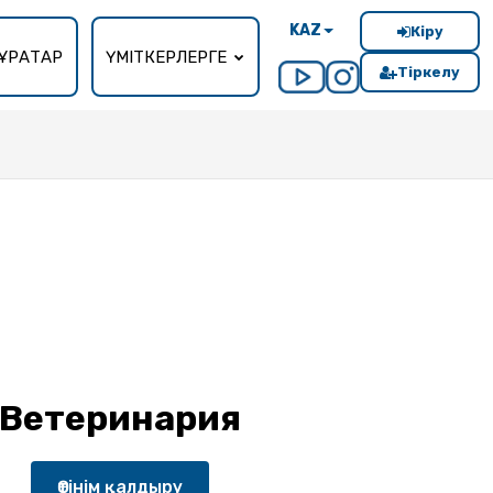
KAZ
Кіру
ҰРАҚТАР
ҮМІТКЕРЛЕРГЕ
Тіркелу
Ветеринария
Өтінім қалдыру