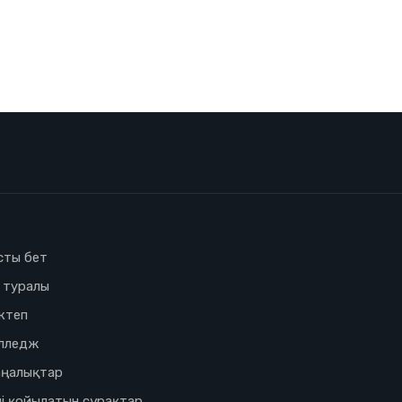
сты бет
з туралы
ктеп
лледж
ңалықтар
і қойылатын сұрақтар