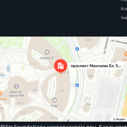
Ко
Үм