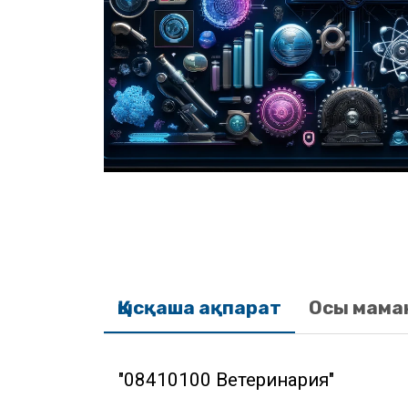
Қысқаша ақпарат
Осы мама
"08410100 Ветеринария"