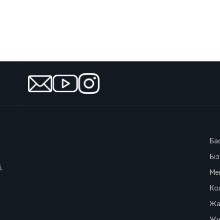
Ба
Бі
,
Ме
Ко
Жа
Жи