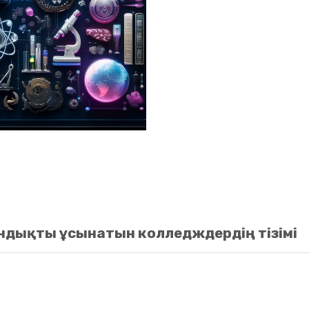
ндықты ұсынатын колледждердің тізімі