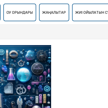
ОҚУ ОРЫНДАРЫ
ЖАҢАЛЫҚТАР
ЖИІ ҚОЙЫЛАТЫН С