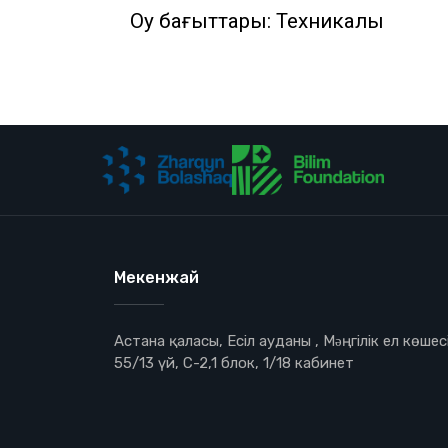
Оқу бағыттары: Техникалық
Мекенжай
Астана қаласы, Есіл ауданы , Мəңгілік ел көшесі
55/13 үй, С-2,1 блок, 1/18 кабинет