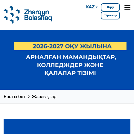
KAZ
Кіру
Тіркелу
Басты бет
Жаңалықтар