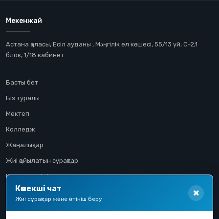
Мекенжай
Астана қаласы, Есіл ауданы , Мəңгілік ел көшесі, 55/13 үй, С-2,1
блок, 1/18 кабинет
Басты бет
Біз туралы
Мектеп
Колледж
Жаңалықтар
Жиі қойылатын сұрақтар
Конкурстық іріктеу
Көмекші чат
Үміткер жолы
Жиі сұрақтар және өтініш беру