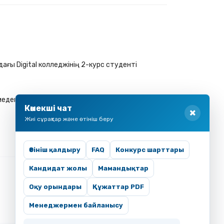
ағы Digital колледжінің 2-курс студенті
еден басталып, бүгінгі таңда нақты мақсатқа
Көмекші чат
Жиі сұрақтар және өтініш беру
Өтініш қалдыру
FAQ
Конкурс шарттары
Кандидат жолы
Мамандықтар
Оқу орындары
Құжаттар PDF
Менеджермен байланысу