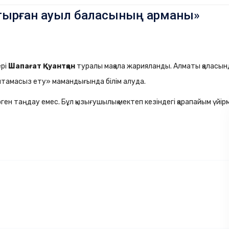
ұрастырған ауыл баласының арманы»
ері
Шапағат Қуантқан
туралы мақала жарияланды.
Алматы қаласынд
қамтамасыз ету» мамандығында білім алуда.
ген таңдау емес. Бұл қызығушылық мектеп кезіндегі қарапайым үйірм