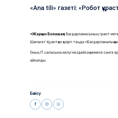
«Ana tili» газеті: «Робот қ
«Жарқын Болашақ»
бағдарламасының грант иег
Шапағат Қуантқан қазіргі таңда «Бағдарламалық 
Оның IT саласына келуі кездейсоқ немесе сәнге ер
айналды.
Бөлісу