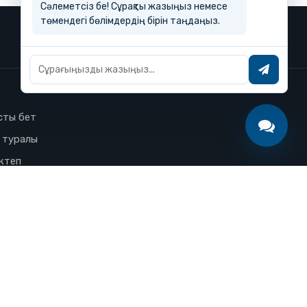
Сәлеметсіз бе! Сұрақты жазыңыз немесе
төмендегі бөлімдердің бірін таңдаңыз.
сты бет
з туралы
ктеп
лледж
ңалықтар
і қойылатын сұрақтар
нкурстық іріктеу
іткер жолы