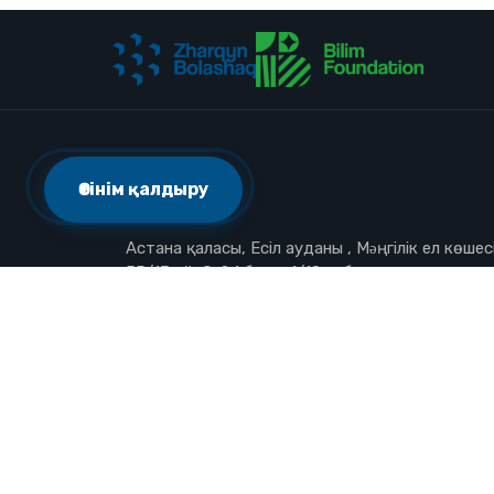
Мекенжай
Өтінім қалдыру
Астана қаласы, Есіл ауданы , Мəңгілік ел көшесі
55/13 үй, С-2,1 блок, 1/18 кабинет