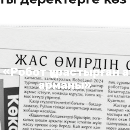
ті: «Робот құрастырға
арманы»