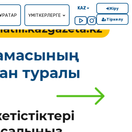
KAZ
Кіру
ҰРАҚТАР
ҮМІТКЕРЛЕРГЕ
Тіркелу