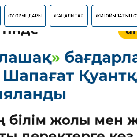
ОҚУ ОРЫНДАРЫ
ЖАҢАЛЫҚТАР
ЖИІ ҚОЙЫЛАТЫН С