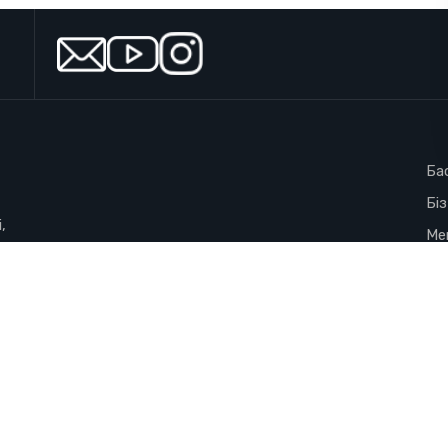
Ба
Бі
,
Ме
Ко
Жа
Жи
Ко
Үм