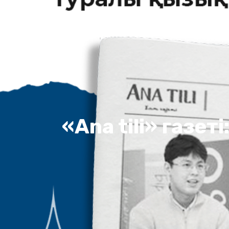
«Ana tili» газе