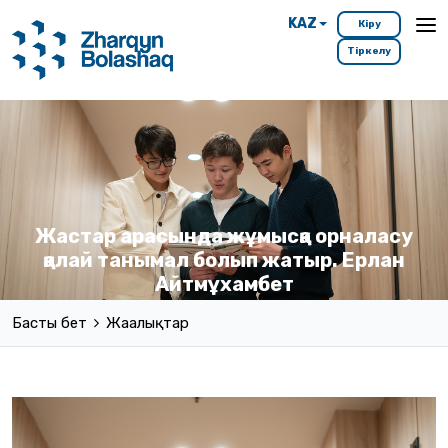
KAZ
Кіру
Тіркелу
Жастар арасында жұмысқа орналасу
қалай танымал болып жатыр. Ерлан
Айтмұхамбет
Басты бет
Жаңалықтар