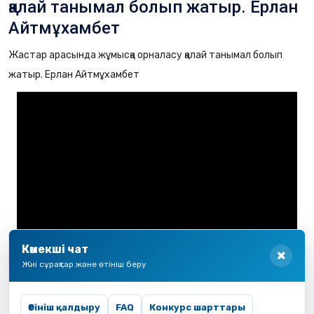
қалай танымал болып жатыр. Ерлан
Айтмұхамбет
Жастар арасында жұмысқа орналасу қалай танымал болып
жатыр. Ерлан Айтмұхамбет
2022-2023 «Bilim Foundation» корпоративтік
Көмекші чат
қоры. Барлық құқықтар қорғалған
Жиі сұрақтар және өтініш беру
Өтініш қалдыру
FAQ
Конкурс шарттары