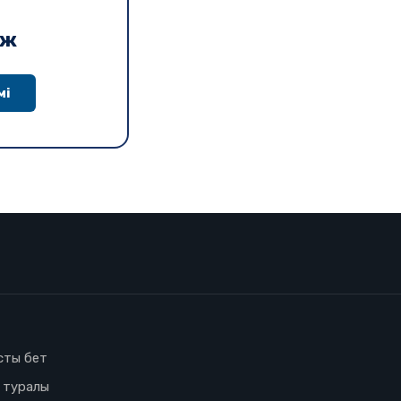
дж
мі
сты бет
з туралы