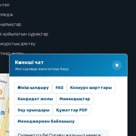
ктеп
лледж
ңалықтар
і қойылатын сұрақтар
нкурстық іріктеу
іткер жолы
Көмекші чат
Жиі сұрақтар және өтініш беру
Өтініш қалдыру
FAQ
Конкурс шарттары
Кандидат жолы
Мамандықтар
Оқу орындары
Құжаттар PDF
Менеджермен байланысу
Сәлеметсіз бе! Сұрақты жазыңыз немесе