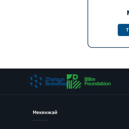
Т
Мекенжай