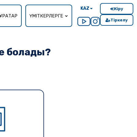
KAZ
Кіру
ҰРАҚТАР
ҮМІТКЕРЛЕРГЕ
Тіркелу
ге болады?