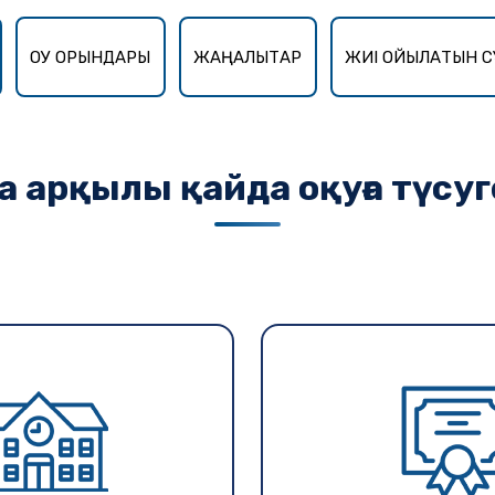
ОҚУ ОРЫНДАРЫ
ЖАҢАЛЫҚТАР
ЖИІ ҚОЙЫЛАТЫН С
а арқылы қайда оқуға түсу