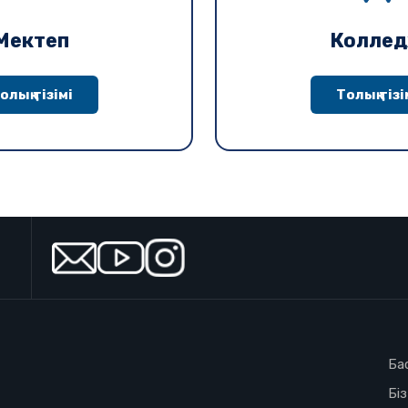
Мектеп
Колле
олық тізімі
Толық тізі
Ба
Бі