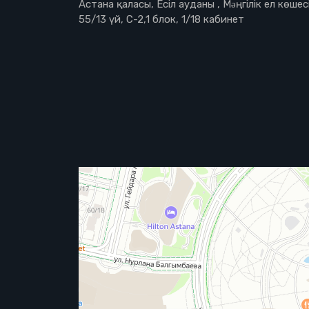
Астана қаласы, Есіл ауданы , Мəңгілік ел көшесі
55/13 үй, С-2,1 блок, 1/18 кабинет