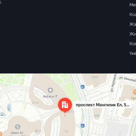
,
Ме
Ко
Жа
Жи
Ко
Үм