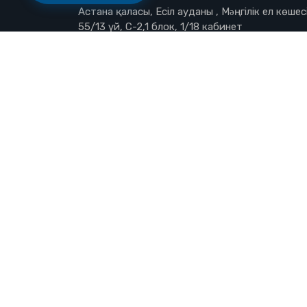
Астана қаласы, Есіл ауданы , Мəңгілік ел көшесі
55/13 үй, С-2,1 блок, 1/18 кабинет