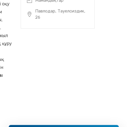
Мамандықтар
і оқу
Павлодар, Тауелсиздик,
м
26
ы,
.
 жыл
 құру
ық
ін
ғы