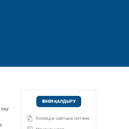
ӨТІНІМ ҚАЛДЫРУ
 оқу
е
Колледж сайтына сілтеме
с