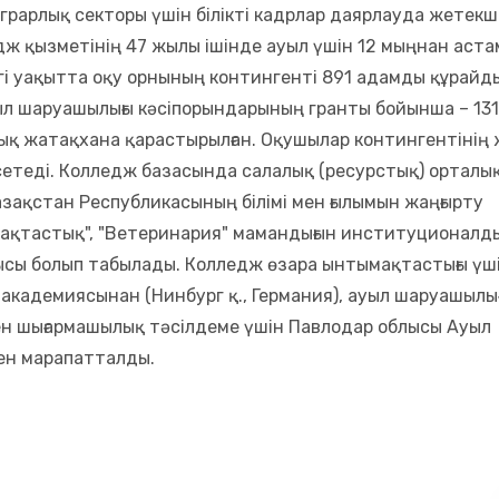
грарлық секторы үшін білікті кадрлар даярлауда жетекш
дж қызметінің 47 жылы ішінде ауыл үшін 12 мыңнан аста
гі уақытта оқу орнының контингенті 891 адамды құрайд
ыл шаруашылығы кәсіпорындарының гранты бойынша – 131
ық жатақхана қарастырылған. Оқушылар контингентінің
рсетеді. Колледж базасында салалық (ресурстық) орталық
зақстан Республикасының білімі мен ғылымын жаңғырту
ақтастық", "Ветеринария" мамандығын институционалд
ы болып табылады. Колледж өзара ынтымақтастығы үш
 академиясынан (Нинбург қ., Германия), ауыл шаруашылы
ен шығармашылық тәсілдеме үшін Павлодар облысы Ауыл
ен марапатталды.