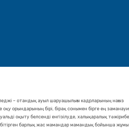
лледжі – отандық ауыл шаруашылығы кадрларының нағыз
 оқу орындарының бірі, бірақ сонымен бірге ең заманауи
уальді оқыту белсенді енгізілуде, халықаралық тәжіриб
 бітірген барлық жас мамандар мамандық бойынша жұмы