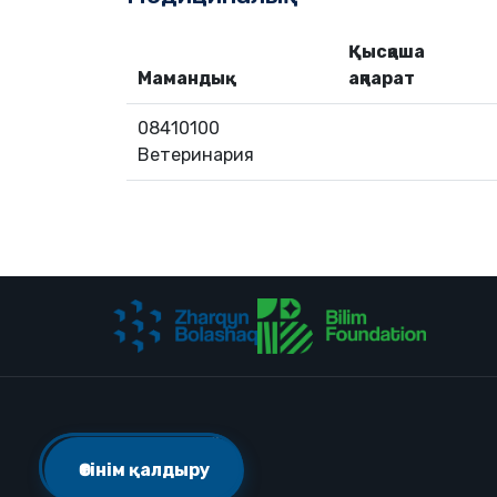
Қысқаша
Мамандық
ақпарат
08410100
Ветеринария
Мекенжай
Өтінім қалдыру