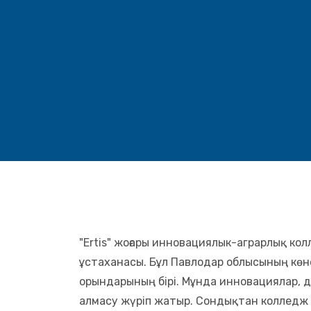
"Ertis" жоғары инновациялык-аграрлық ко
ұстаханасы. Бұл Павлодар облысының көне
орындарының бірі. Мұнда инновациялар, д
алмасу жүріп жатыр. Сондықтан колледж