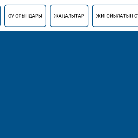
ОҚУ ОРЫНДАРЫ
ЖАҢАЛЫҚТАР
ЖИІ ҚОЙЫЛАТЫН С