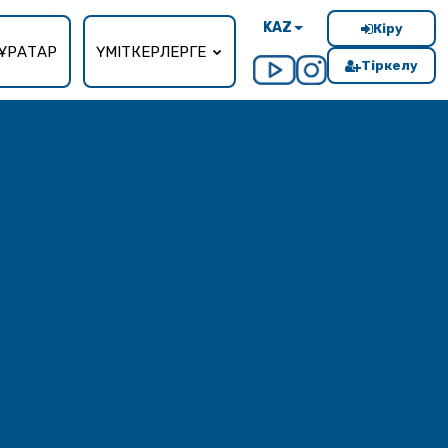
KAZ
Кіру
ҰРАҚТАР
ҮМІТКЕРЛЕРГЕ
Тіркелу