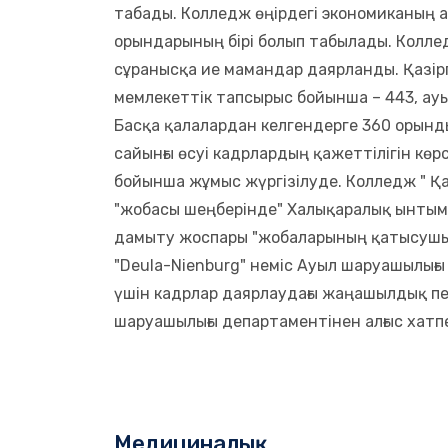
табады. Колледж өңірдегі экономиканың а
орындарының бірі болып табылады. Колле
сұранысқа ие мамандар даярланды. Қазір
мемлекеттік тапсырыс бойынша – 443, ау
Басқа қалалардан келгендерге 360 орынд
сайынғы өсуі кадрлардың қажеттілігін кө
бойынша жұмыс жүргізілуде. Колледж " Қа
"жобасы шеңберінде" Халықаралық ынтым
дамыту жоспары "жобаларының қатысушыс
"Deula-Nienburg" неміс Ауыл шаруашылығы
үшін кадрлар даярлаудағы жаңашылдық п
шаруашылығы департаментінен алғыс хатп
Медициналық