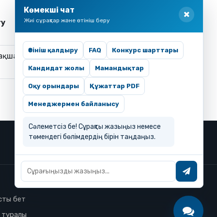
Көмекші чат
Жиі сұрақтар және өтініш беру
ту
Өтініш қалдыру
FAQ
Конкурс шарттары
ақша
Кандидат жолы
Мамандықтар
Оқу орындары
Құжаттар PDF
Менеджермен байланысу
Сәлеметсіз бе! Сұрақты жазыңыз немесе
төмендегі бөлімдердің бірін таңдаңыз.
сты бет
з туралы