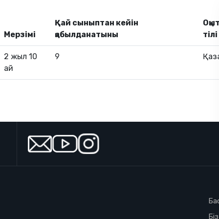
Қай сыныптан кейін
Оқы
Мерзімі
қабылданатыны
тілі
2 жыл 10
9
Қаз
ай
Ба
Бі