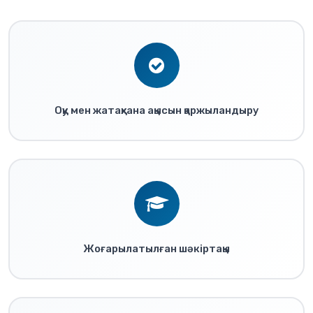
Оқу мен жатақхана ақысын қаржыландыру
Жоғарылатылған шәкіртақы