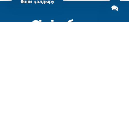
Өтінім қалдыру
Өтінім беру
Өтінім беру үшін ең алдымен мамандықты, білім беру
ұйымын дұрыс таңдау қажет. Білім беру ұйымының
материалдық-техникалық базасымен және
жатақхана жағдайымен толықтай танысып алғаныңыз
дұрыс. Сонымен қатар өтінім беру үшін қажетті
құжаттарды PDF форматында алдын ала дайындап
алғаныңыз жөн. "Жарқын Болашақ" бағдарламасына
өтінім қабылдау мерзімі
zharqynbolashaq.kz
сайтында және Instagram желісіндегі
@zharqyn__bolashaq
парақшасында жарияланады.
Өтінім беру