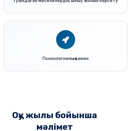
Туындаған мәселелердің шешу жолын көрсету
Психологиялық көмек
Оқу жылы бойынша
мәлімет