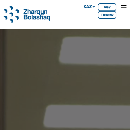
KAZ
Кіру
Тіркелу