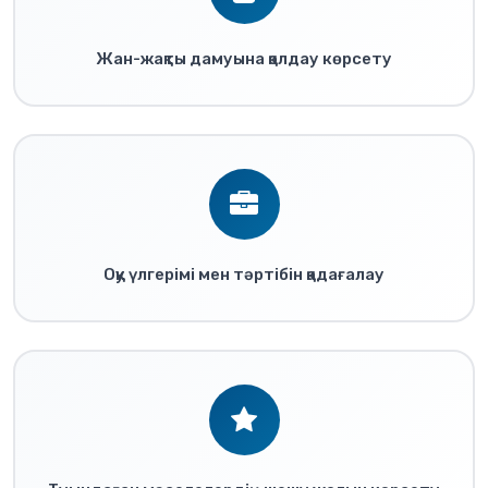
Жан-жақты дамуына қолдау көрсету
Оқу үлгерімі мен тәртібін қадағалау