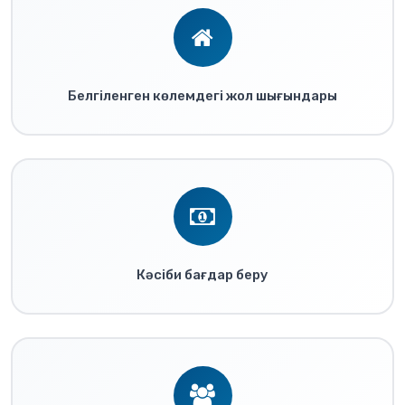
Белгіленген көлемдегі жол шығындары
Кәсіби бағдар беру