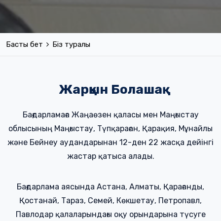
Басты бет
Біз туралы
Жарқын Болашақ
Бағдарламаға Жаңаөзен қаласы мен Маңғыстау
облысының Маңғыстау, Түпқараған, Қарақия, Мұнайлы
және Бейнеу аудандарынан 12-ден 22 жасқа дейінгі
жастар қатыса алады.
Бағдарлама аясында Астана, Алматы, Қарағанды,
Қостанай, Тараз, Семей, Көкшетау, Петропавл,
Павлодар қалаларындағы оқу орындарына түсуге