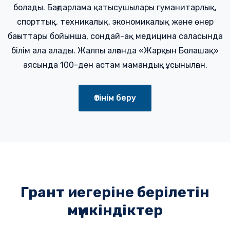
болады. Бағдарлама қатысушылары гуманитарлық,
спорттық, техникалық, экономикалық және өнер
бағыттары бойынша, сондай-ақ медицина саласында
білім ала алады. Жалпы алғанда «Жарқын Болашақ»
аясында 100-ден астам мамандық ұсынылған.
Өтінім беру
Грант иегеріне берілетін
мүмкіндіктер