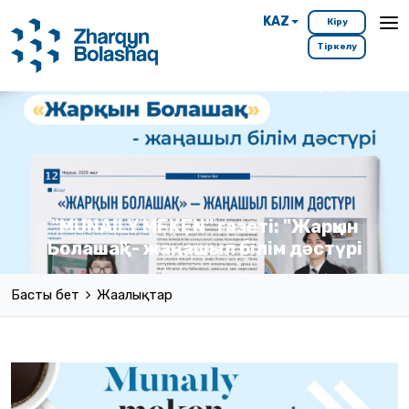
KAZ
Кіру
Тіркелу
"MUNAILY MEKEN" газеті: "Жарқын
Болашақ" - жаңашыл білім дәстүрі
Басты бет
Жаңалықтар