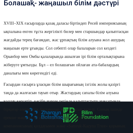
Болашақ" - жаңашыл білім дәстүрі
XVIII–XIX ғасырларда қазақ даласы біртіндеп Ресей империясының
ықпалына енген тұста жергілікті билер мен старшындар қалыптасқан
жағдайды терең бағамдап, жас ұрпақтың білім алуына жол ашудың
маңызын ерте ұғынды. Сол себепті олар балаларын сол кездегі
Орынбор мен Омбы қалаларында ашылған ірі білім орталықтарына
жіберуге ұмтылды. Бұл – ел болашағын ойлаған ата-бабалардың
даналығы мен көрегендігі еді.
Ғасырдан ғасырға ұласқан білім шырағының ізгілік жолы қазіргі
таңда да жалғасын тауып отыр. Жастардың сапалы білім алуына
қолдау көрсетіп, кәсіби маман ретінде қалыптастыру мақсатында
бірқатар әлеуметтік бастамалар жүзеге асып келеді. Соның ішінде
ерекше маңызға ие жобалардың бірі – «ҚазМұнайГаз»
компаниясының қолдауымен және «Samruk-Kazyna Trust» қорының