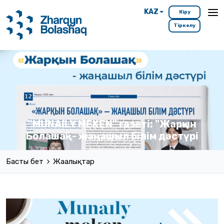
KAZ
Кіру
Тіркелу
"MUNAILY MEKEN" газеті: "Жарқын
Болашақ" - жаңашыл білім дәстүрі
Басты бет
Жаңалықтар