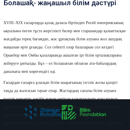
Болашақ" - жаңашыл білім дәстүрі
XVIII–XIX ғасырларда қазақ даласы біртіндеп Ресей империясының
ықпалына енген тұста жергілікті билер мен старшындар қалыптасқан
жағдайды терең бағамдап, жас ұрпақтың білім алуына жол ашудың
маңызын ерте ұғынды. Сол себепті олар балаларын сол кездегі
Орынбор мен Омбы қалаларында ашылған ірі білім орталықтарына
жіберуге ұмтылды. Бұл – ел болашағын ойлаған ата-бабалардың
даналығы мен көрегендігі еді.
Ғасырдан ғасырға ұласқан білім шырағының ізгілік жолы қазіргі
таңда да жалғасын тауып отыр. Жастардың сапалы білім алуына
қолдау көрсетіп, кәсіби маман ретінде қалыптастыру мақсатында
бірқатар әлеуметтік бастамалар жүзеге асып келеді. Соның ішінде
ерекше маңызға ие жобалардың бірі – «ҚазМұнайГаз»
компаниясының қолдауымен және «Samruk-Kazyna Trust» қорының