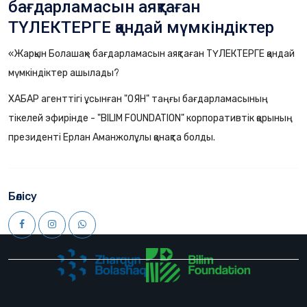
бағдарламасын аяқтаған
ТҮЛЕКТЕРГЕ қандай мүмкіндіктер
ашылады?
«Жарқын Болашақ» бағдарламасын аяқтаған ТҮЛЕКТЕРГЕ қандай
мүмкіндіктер ашылады?
ХАБАР агенттігі ұсынған "ОЯН" таңғы бағдарламасының
тікелей эфирінде - "BILIM FOUNDATION" корпоративтік қорының
президенті Ерлан Аманжолұлы қонақта болды.
Бөлісу