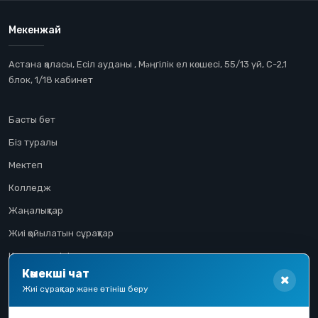
Мекенжай
Астана қаласы, Есіл ауданы , Мəңгілік ел көшесі, 55/13 үй, С-2,1
блок, 1/18 кабинет
Басты бет
Біз туралы
Мектеп
Колледж
Жаңалықтар
Жиі қойылатын сұрақтар
Конкурстық іріктеу
Көмекші чат
Үміткер жолы
Жиі сұрақтар және өтініш беру