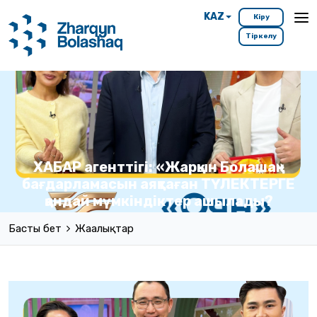
KAZ
Кіру
Тіркелу
ХАБАР агенттігі: «Жарқын Болашақ»
бағдарламасын аяқтаған ТҮЛЕКТЕРГЕ
қандай мүмкіндіктер ашылады?
Басты бет
Жаңалықтар