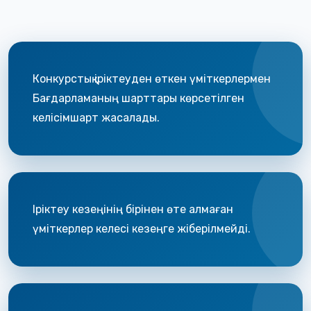
Конкурстық іріктеуден өткен үміткерлермен
Бағдарламаның шарттары көрсетілген
келісімшарт жасалады.
Іріктеу кезеңінің бірінен өте алмаған
үміткерлер келесі кезеңге жіберілмейді.