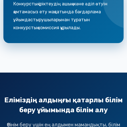
Конкурстық іріктеудің ашық және әділ өтуін
қамтамасыз ету мақсатында бағдарлама
ұйымдастырушыларынан тұратын
конкурстық комиссия құрылады.
Еліміздің алдыңғы қатарлы білім
беру ұйымында білім алу
Өтінім беру үшін ең алдымен мамандықты, білім