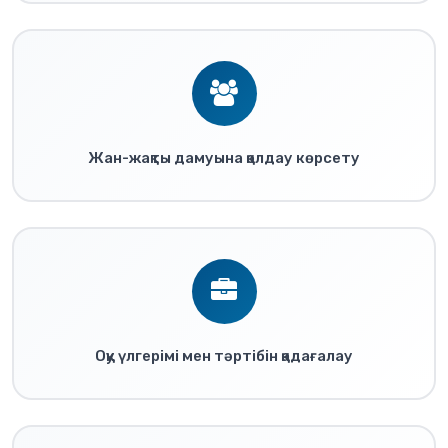
Жан-жақты дамуына қолдау көрсету
Оқу үлгерімі мен тәртібін қадағалау