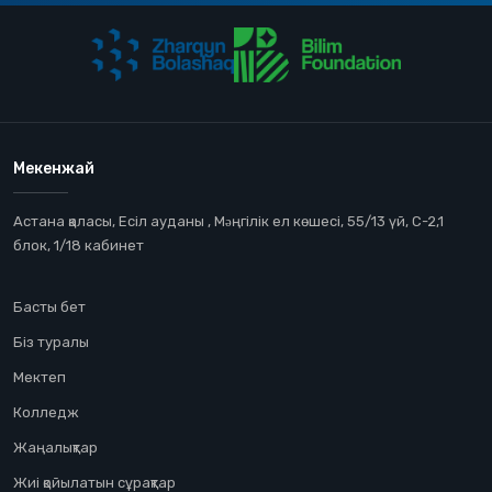
Мекенжай
Астана қаласы, Есіл ауданы , Мəңгілік ел көшесі, 55/13 үй, С-2,1
блок, 1/18 кабинет
Басты бет
Біз туралы
Мектеп
Колледж
Жаңалықтар
Жиі қойылатын сұрақтар