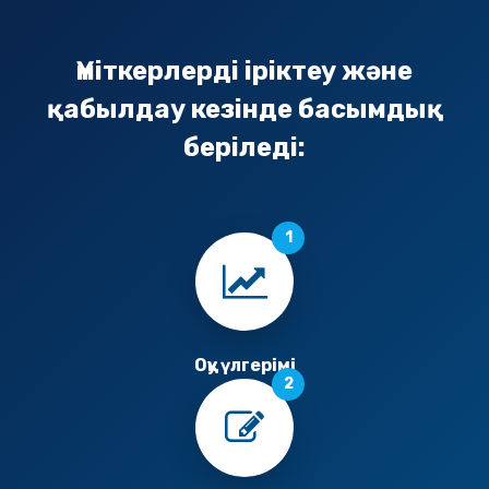
Үміткерлерді іріктеу және
қабылдау кезінде басымдық
беріледі:
Оқу үлгерімі