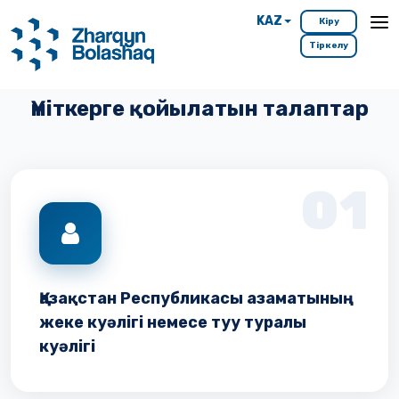
беру
KAZ
Кіру
Тіркелу
Үміткерге қойылатын талаптар
01
Қазақстан Республикасы азаматының
жеке куәлігі немесе туу туралы
куәлігі