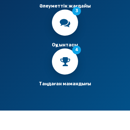
Әлеуметтік жағдайы
Оқу ынтасы
Таңдаған мамандығы