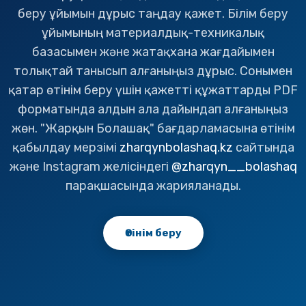
беру ұйымын дұрыс таңдау қажет. Білім беру
ұйымының материалдық-техникалық
базасымен және жатақхана жағдайымен
толықтай танысып алғаныңыз дұрыс. Сонымен
қатар өтінім беру үшін қажетті құжаттарды PDF
форматында алдын ала дайындап алғаныңыз
жөн. "Жарқын Болашақ" бағдарламасына өтінім
қабылдау мерзімі
zharqynbolashaq.kz
сайтында
және Instagram желісіндегі
@zharqyn__bolashaq
парақшасында жарияланады.
Өтінім беру