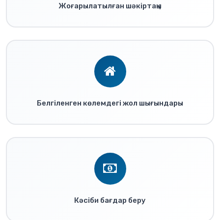
Жоғарылатылған шәкіртақы
Белгіленген көлемдегі жол шығындары
Кәсіби бағдар беру