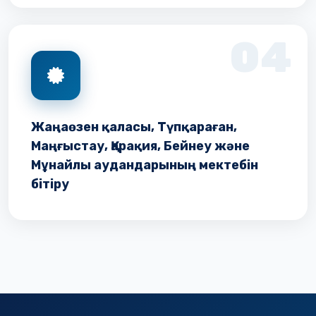
04
Жаңаөзен қаласы, Түпқараған,
Маңғыстау, Қарақия, Бейнеу және
Мұнайлы аудандарының мектебін
бітіру