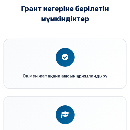
Грант иегеріне берілетін
мүмкіндіктер
Оқу мен жатақхана ақысын қаржыландыру