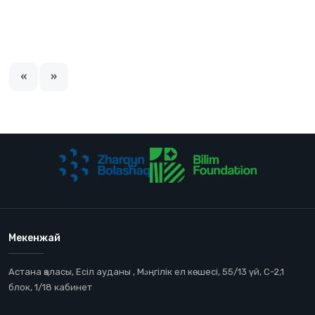
«
»
Мекенжай
Астана қаласы, Есіл ауданы , Мəңгілік ел көшесі, 55/13 үй, С-2,1
блок, 1/18 кабинет