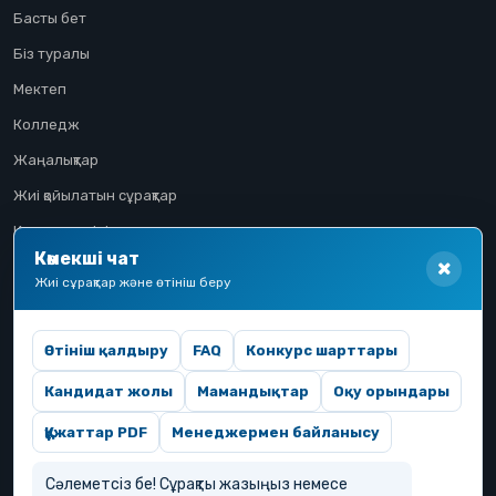
Басты бет
Біз туралы
Мектеп
Колледж
Жаңалықтар
Жиі қойылатын сұрақтар
Конкурстық іріктеу
Көмекші чат
Үміткер жолы
Жиі сұрақтар және өтініш беру
Өтініш қалдыру
FAQ
Конкурс шарттары
Кандидат жолы
Мамандықтар
Оқу орындары
Құжаттар PDF
Менеджермен байланысу
Сәлеметсіз бе! Сұрақты жазыңыз немесе