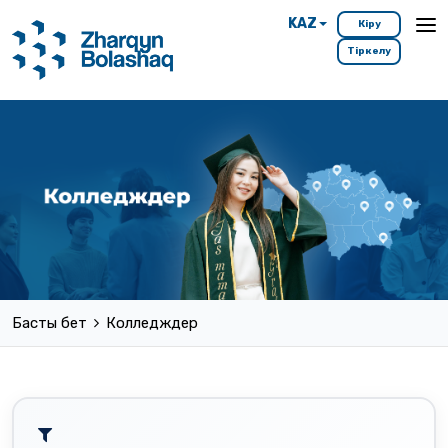
KAZ
Кіру
Тіркелу
Басты бет
Колледждер