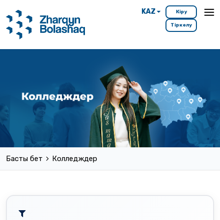
KAZ
Кіру
Тіркелу
Басты бет
Колледждер