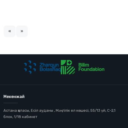
«
»
Мекенжай
Астана қаласы, Есіл ауданы , Мəңгілік ел көшесі, 55/13 үй, С-2,1
блок, 1/18 кабинет