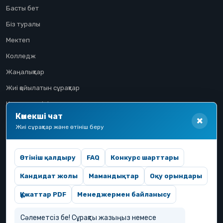
Басты бет
Біз туралы
Мектеп
Колледж
Жаңалықтар
Жиі қойылатын сұрақтар
Конкурстық іріктеу
Көмекші чат
Үміткер жолы
Жиі сұрақтар және өтініш беру
Өтініш қалдыру
FAQ
Конкурс шарттары
Кандидат жолы
Мамандықтар
Оқу орындары
Құжаттар PDF
Менеджермен байланысу
Сәлеметсіз бе! Сұрақты жазыңыз немесе