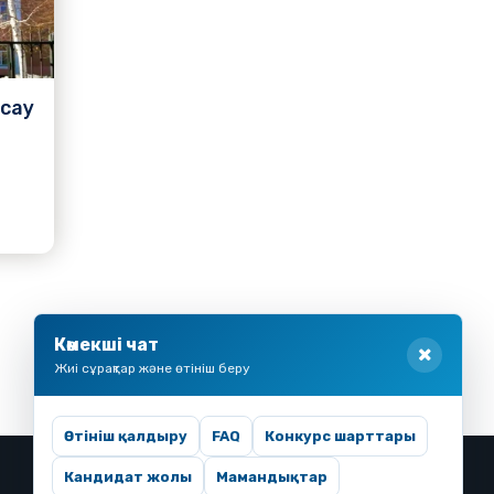
асау
Көмекші чат
Жиі сұрақтар және өтініш беру
Өтініш қалдыру
FAQ
Конкурс шарттары
Кандидат жолы
Мамандықтар