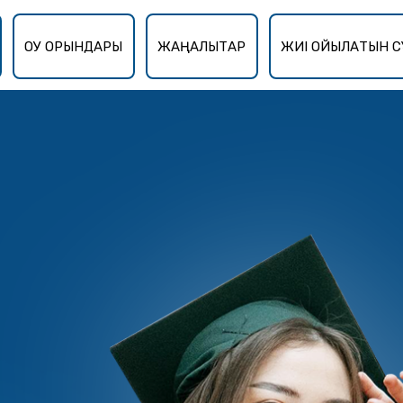
ОҚУ ОРЫНДАРЫ
ЖАҢАЛЫҚТАР
ЖИІ ҚОЙЫЛАТЫН С