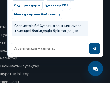
Оқу орындары
Құжаттар PDF
Менеджермен байланысу
Сәлеметсіз бе! Сұрақты жазыңыз немесе
сты бет
төмендегі бөлімдердің бірін таңдаңыз.
з туралы
ктеп
лледж
ңалықтар
і қойылатын сұрақтар
нкурстық іріктеу
іткер жолы