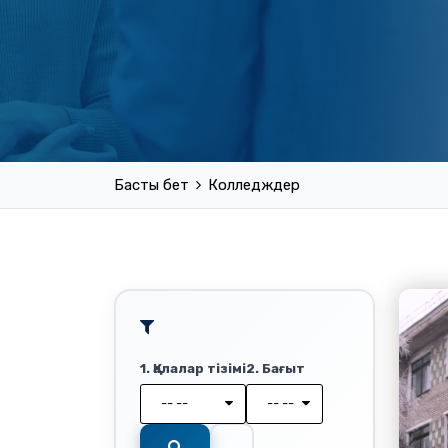
Басты бет
Колледждер
1. Қалалар тізімі
2. Бағыт
-- --
-- --