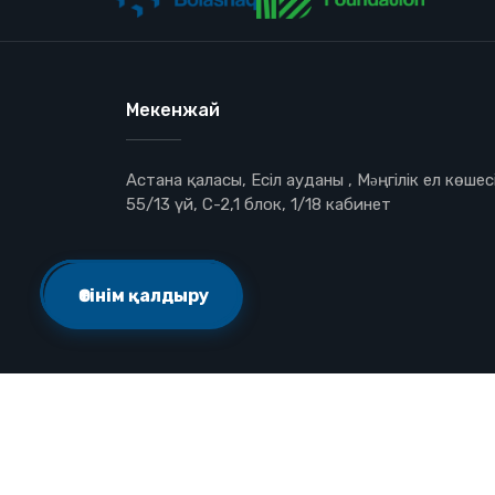
Мекенжай
Астана қаласы, Есіл ауданы , Мəңгілік ел көшесі
55/13 үй, С-2,1 блок, 1/18 кабинет
Өтінім қалдыру