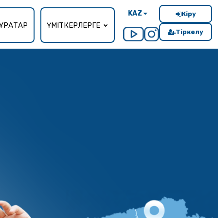
KAZ
Кіру
ҰРАҚТАР
ҮМІТКЕРЛЕРГЕ
Тіркелу