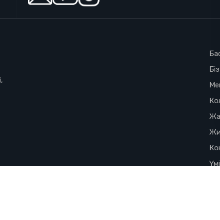
Ба
Бі
,
Ме
Ко
Жа
Жи
Ко
Үм