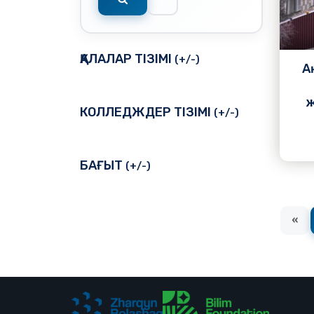
Подробнее
ҚАЛАЛАР ТІЗІМІ
(+/-)
А
КОЛЛЕДЖДЕР ТІЗІМІ
(+/-)
БАҒЫТ
(+/-)
«