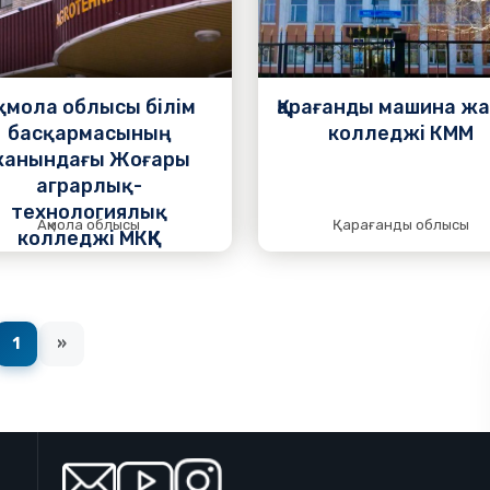
Подробнее
қмола облысы білім
Қарағанды машина ж
басқармасының
колледжі КММ
жанындағы Жоғары
аграрлық-
технологиялық
Ақмола облысы
Қарағанды облысы
колледжі МКҚК
1
»