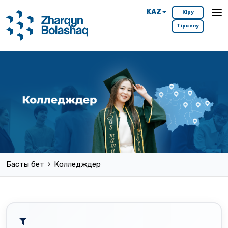
KAZ
Кіру
Тіркелу
Басты бет
Колледждер