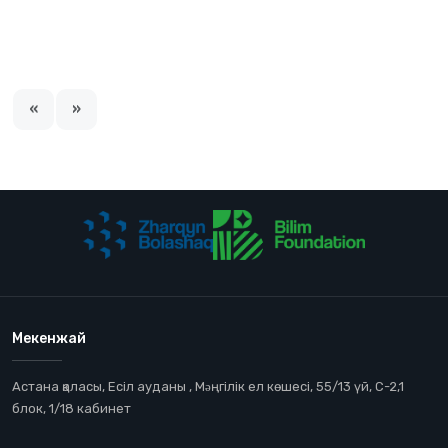
«
»
Мекенжай
Астана қаласы, Есіл ауданы , Мəңгілік ел көшесі, 55/13 үй, С-2,1
блок, 1/18 кабинет