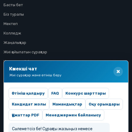
Басты бет
Біз туралы
Мектеп
Колледж
Жаңалықтар
Жиі қойылатын сұрақтар
Конкурстық іріктеу
Көмекші чат
Үміткер жолы
Жиі сұрақтар және өтініш беру
Өтініш қалдыру
FAQ
Конкурс шарттары
Кандидат жолы
Мамандықтар
Оқу орындары
Құжаттар PDF
Менеджермен байланысу
Сәлеметсіз бе! Сұрақты жазыңыз немесе