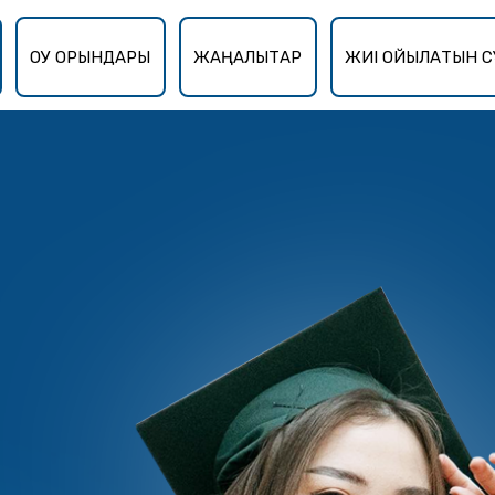
ОҚУ ОРЫНДАРЫ
ЖАҢАЛЫҚТАР
ЖИІ ҚОЙЫЛАТЫН С