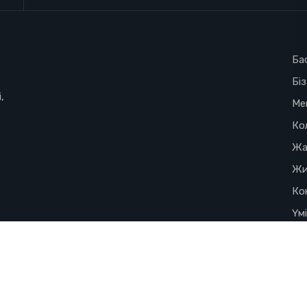
Ба
Бі
,
Ме
Ко
Жа
Жи
Ко
Үм