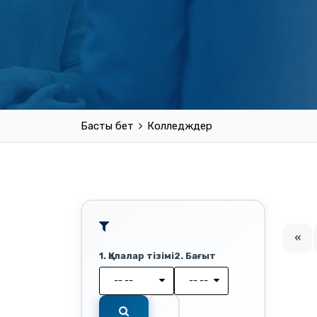
Басты бет
Колледждер
«
1. Қалалар тізімі
2. Бағыт
-- --
-- --