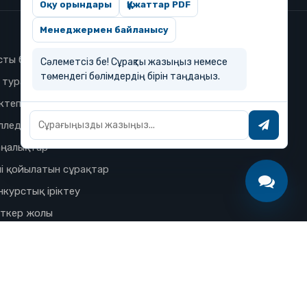
Оқу орындары
Құжаттар PDF
Менеджермен байланысу
сты бет
Сәлеметсіз бе! Сұрақты жазыңыз немесе
төмендегі бөлімдердің бірін таңдаңыз.
з туралы
ктеп
лледж
ңалықтар
і қойылатын сұрақтар
нкурстық іріктеу
іткер жолы