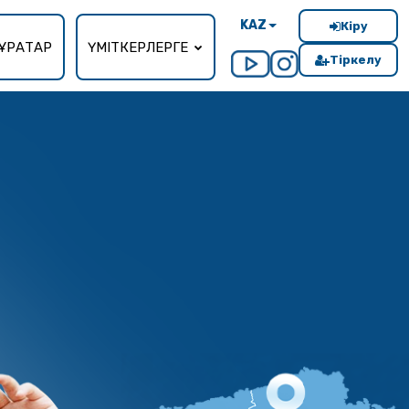
KAZ
Кіру
ҰРАҚТАР
ҮМІТКЕРЛЕРГЕ
Тіркелу