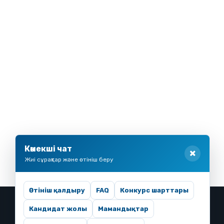
Көмекші чат
Жиі сұрақтар және өтініш беру
Өтініш қалдыру
FAQ
Конкурс шарттары
Кандидат жолы
Мамандықтар