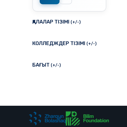
ҚАЛАЛАР ТІЗІМІ
(+/-)
КОЛЛЕДЖДЕР ТІЗІМІ
(+/-)
БАҒЫТ
(+/-)