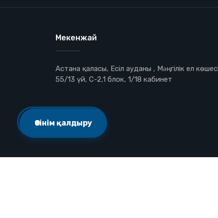
Мекенжай
Астана қаласы, Есіл ауданы , Мəңгілік ел көшесі
55/13 үй, С-2,1 блок, 1/18 кабинет
Өтінім қалдыру