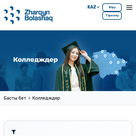
KAZ
Кіру
Тіркелу
Басты бет
Колледждер