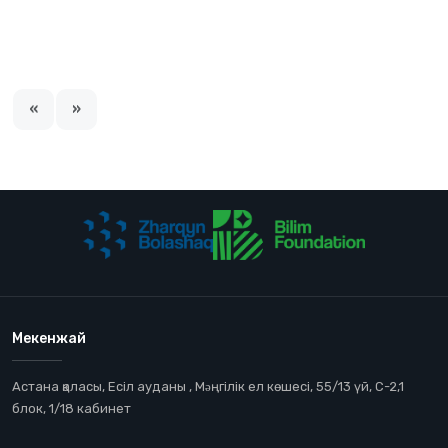
«
»
Мекенжай
Астана қаласы, Есіл ауданы , Мəңгілік ел көшесі, 55/13 үй, С-2,1
блок, 1/18 кабинет