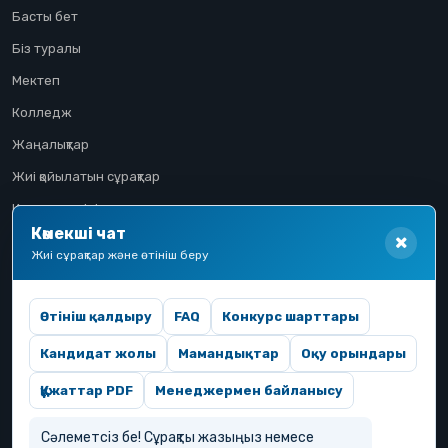
Басты бет
Біз туралы
Мектеп
Колледж
Жаңалықтар
Жиі қойылатын сұрақтар
Конкурстық іріктеу
Көмекші чат
Үміткер жолы
Жиі сұрақтар және өтініш беру
Өтініш қалдыру
FAQ
Конкурс шарттары
Кандидат жолы
Мамандықтар
Оқу орындары
Құжаттар PDF
Менеджермен байланысу
Сәлеметсіз бе! Сұрақты жазыңыз немесе